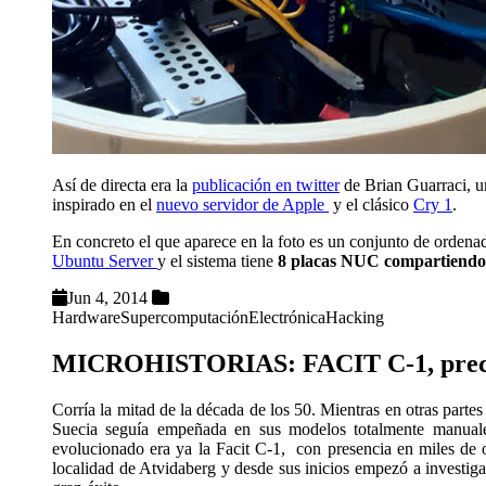
Así de directa era la
publicación en twitter
de Brian Guarraci, un
inspirado en el
nuevo servidor de Apple
y el clásico
Cry 1
.
En concreto el que aparece en la foto es un conjunto de ordena
Ubuntu Server
y el sistema tiene
8 placas NUC compartiendo 
Jun 4, 2014
Hardware
Supercomputación
Electrónica
Hacking
MICROHISTORIAS: FACIT C-1, precisió
Corría la mitad de la década de los 50. Mientras en otras part
Suecia seguía empeñada en sus modelos totalmente manuales
evolucionado era ya la Facit C-1, con presencia en miles de o
localidad de Atvidaberg y desde sus inicios empezó a investiga