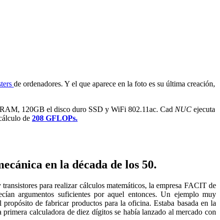
sters
de ordenadores. Y el que aparece en la foto es su última creación,
e RAM, 120GB el disco duro SSD y WiFi 802.11ac. Cad
NUC
ejecuta
 cálculo de
208 GFLOPs.
ánica en la década de los 50.
y transistores para realizar cálculos matemáticos, la empresa FACIT de
recían argumentos suficientes por aquel entonces. Un ejemplo muy
propósito de fabricar productos para la oficina. Estaba basada en la
a primera calculadora de diez dígitos se había lanzado al mercado con