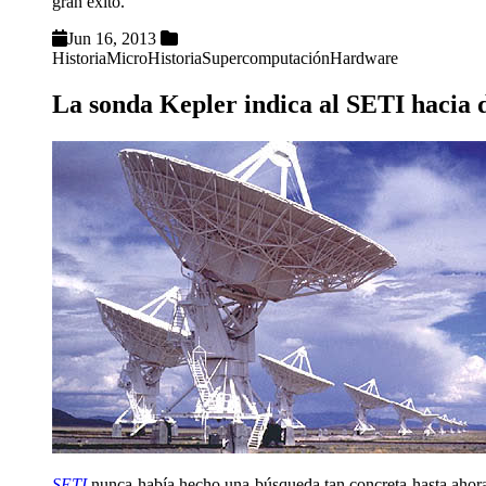
gran éxito.
Jun 16, 2013
Historia
MicroHistoria
Supercomputación
Hardware
La sonda Kepler indica al SETI hacia 
SETI
nunca había hecho una búsqueda tan concreta hasta ahor