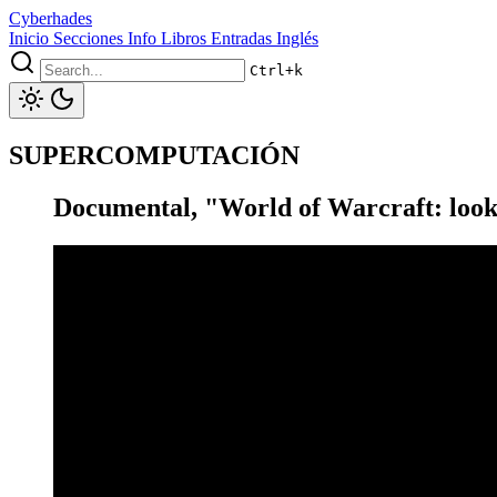
Cyberhades
Inicio
Secciones
Info
Libros
Entradas Inglés
Ctrl+k
SUPERCOMPUTACIÓN
Documental, "World of Warcraft: look