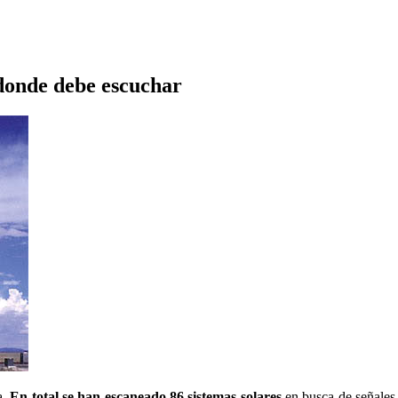
donde debe escuchar
a.
En total se han escaneado 86 sistemas solares
en busca de señales 