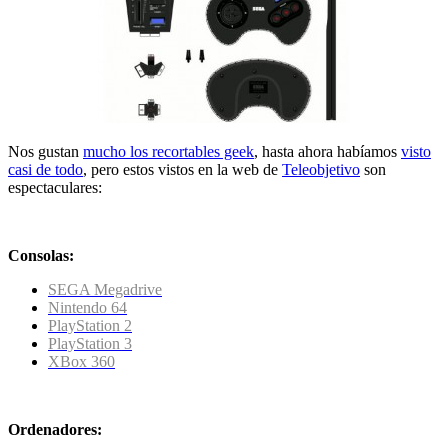
Nos gustan
mucho los recortables geek
, hasta ahora habíamos
visto
casi de todo
, pero estos vistos en la web de
Teleobjetivo
son
espectaculares:
Consolas:
SEGA Megadrive
Nintendo 64
PlayStation 2
PlayStation 3
XBox 360
Ordenadores: