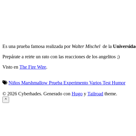
Es una prueba famosa realizada por
Walter Mischel
de la
Universida
Prepárate a reirte un rato con las reacciones de los angelitos ;)
Visto en
The Fire Wire
.
Niños
Marshmallow
Prueba
Experimento
Varios
Test
Humor
© 2026 Cyberhades.
Generado con
Hugo
y
Tailroad
theme.
^