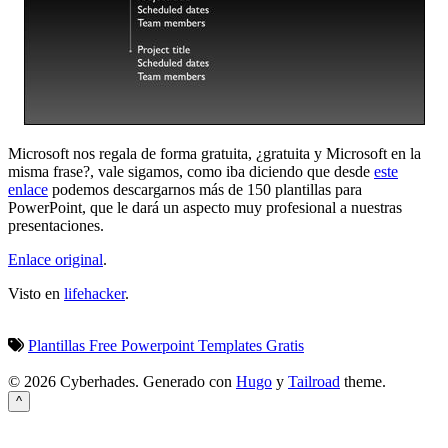
Microsoft nos regala de forma gratuita, ¿gratuita y Microsoft en la
misma frase?, vale sigamos, como iba diciendo que desde
este
enlace
podemos descargarnos más de 150 plantillas para
PowerPoint, que le dará un aspecto muy profesional a nuestras
presentaciones.
Enlace original
.
Visto en
lifehacker
.
Plantillas
Free
Powerpoint
Templates
Gratis
© 2026 Cyberhades.
Generado con
Hugo
y
Tailroad
theme.
^