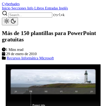
Cyberhades
Inicio
Secciones
Info
Libros
Entradas Inglés
Ctrl+k
Más de 150 plantillas para PowerPoint
gratuitas
1 Mins read
29 de enero de 2010
Recursos Informática
Microsoft