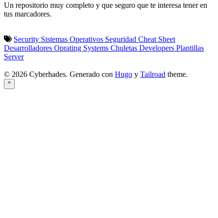
Un repositorio muy completo y que seguro que te interesa tener en
tus marcadores.
Security
Sistemas Operativos
Seguridad
Cheat Sheet
Desarrolladores
Oprating Systems
Chuletas
Developers
Plantillas
Server
© 2026 Cyberhades.
Generado con
Hugo
y
Tailroad
theme.
^