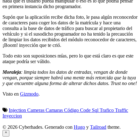
nada que el usuario pueda manipular o eso es lo que podría pensar
en primera instancia dicho programador.
Supón que la aplicación recibe dicha foto, le pasa algún reconocedor
de caracteres para coger los datos de la matrícula y hace una
consulta a la base de datos de tráfico para buscar al propietario del
vehículo y si el susodicho programador no ha tenido la precaución
de limpiar los datos recibidos del módulo reconocedor de caracteres,
¡Boom! inyección que te crió.
Todo esto son suposiciones mías, pero lo que está claro es que este
ataque podría ser válido.
Moraleja
: limpia todos los datos de entradas, vengan de donde
vengan, porque siempre habrá una mente más retorcida que la tuya
y que encuentre alguna forma de alterar dichos datos. Trust no one!
Visto en
Gizmodo
.
Injection
Cameras
Camaras
Código
Code
Sql
Trafico
Traffic
Inyeccion
© 2026 Cyberhades.
Generado con
Hugo
y
Tailroad
theme.
^