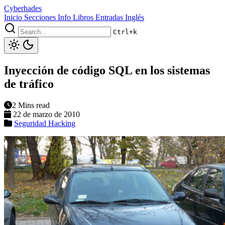
Cyberhades
Inicio
Secciones
Info
Libros
Entradas Inglés
Ctrl+k
Inyección de código SQL en los sistemas
de tráfico
2 Mins read
22 de marzo de 2010
Seguridad
Hacking