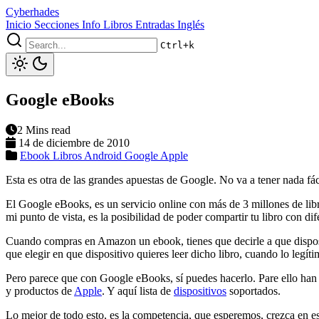
Cyberhades
Inicio
Secciones
Info
Libros
Entradas Inglés
Ctrl+k
Google eBooks
2 Mins read
14 de diciembre de 2010
Ebook
Libros
Android
Google
Apple
Esta es otra de las grandes apuestas de Google. No va a tener nada fác
El Google eBooks, es un servicio online con más de 3 millones de lib
mi punto de vista, es la posibilidad de poder compartir tu libro con di
Cuando compras en Amazon un ebook, tienes que decirle a que dispositi
que elegir en que dispositivo quieres leer dicho libro, cuando lo legíti
Pero parece que con Google eBooks, sí puedes hacerlo. Pare ello han 
y productos de
Apple
. Y aquí lista de
dispositivos
soportados.
Lo mejor de todo esto, es la competencia, que esperemos, crezca en 