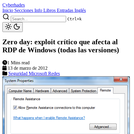
Cyberhades
Inicio
Secciones
Info
Libros
Entradas Inglés
Ctrl+k
Zero day: exploit crítico que afecta al
RDP de Windows (todas las versiones)
1 Mins read
13 de marzo de 2012
Seguridad
Microsoft
Redes