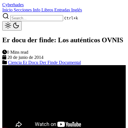
Cyberhades
Inicio
Secciones
Info
Libros
Entradas Inglés
Ctrl+k
Er docu der finde: Los auténticos OVNIS
0 Mins read
20 de junio de 2014
Ciencia
Er Docu Der Finde
Documental