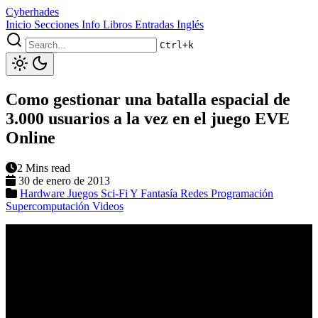
Cyberhades
Inicio
Secciones
Info
Libros
Entradas Inglés
Ctrl+k
Como gestionar una batalla espacial de
3.000 usuarios a la vez en el juego EVE
Online
2 Mins read
30 de enero de 2013
Hardware
Juegos
Sci-Fi Y Fantasía
Redes
Programación
Supercomputación
Videos