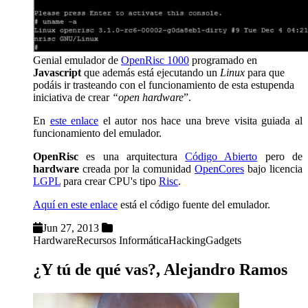
Genial emulador de
OpenRisc 1000
programado en
Javascript
que además está ejecutando un
Linux
para que
podáis ir trasteando con el funcionamiento de esta estupenda
iniciativa de crear
“open hardware
”.
En
este enlace
el autor nos hace una breve visita guiada al
funcionamiento del emulador.
OpenRisc
es una arquitectura
Código Abierto
pero de
hardware
creada por la comunidad
OpenCores
bajo licencia
LGPL
para crear CPU's tipo
Risc
.
Aquí en este enlace
está el código fuente del emulador.
Jun 27, 2013
Hardware
Recursos Informática
Hacking
Gadgets
¿Y tú de qué vas?, Alejandro Ramos