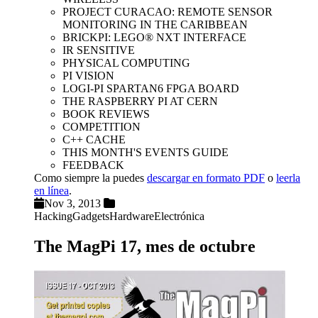
PROJECT CURACAO: REMOTE SENSOR
MONITORING IN THE CARIBBEAN
BRICKPI: LEGO® NXT INTERFACE
IR SENSITIVE
PHYSICAL COMPUTING
PI VISION
LOGI-PI SPARTAN6 FPGA BOARD
THE RASPBERRY PI AT CERN
BOOK REVIEWS
COMPETITION
C++ CACHE
THIS MONTH'S EVENTS GUIDE
FEEDBACK
Como siempre la puedes
descargar en formato PDF
o
leerla
en línea
.
Nov 3, 2013
Hacking
Gadgets
Hardware
Electrónica
The MagPi 17, mes de octubre