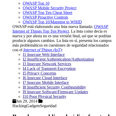
OWASP Top 10
OWASP Mobile Security Project
OWASP Top Ten Cheat Sheet
OWASP Proactive Controls
OWASP Top 10/Mapping to WHID
OWASP está elaborando una lista nueva llamada:
OWASP
Internet of Things Top Ten Project
. La lista como decía es
nueva y por ahora no es una versión final, así que se podrían
producir algunos cambios. La lista en sí, presenta los campos
más problemáticos en cuestiones de seguridad relacionados
con el
Internet of Things (IoT)
:
I1 Insecure Web Interface
I2 Insufficient Authentication/Authorization
I3 Insecure Network Services
I4 Lack of Transport Encryption
I5 Privacy Concerns
I6 Insecure Cloud Interface
I7 Insecure Mobile Interface
I8 Insufficient Security Configurability
I9 Insecure Software/Firmware Updates
I10 Poor Physical Security
Jun 29, 2014
Hacking
Gadgets
Seguridad