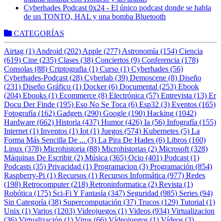
Cyberhades Podcast 0x24 - El único podcast donde se habla
de un TONTO, HAL y una bomba Bluetooth
CATEGORÍAS
Airtag (1)
Android (202)
Apple (277)
Astronomía (154)
Ciencia
(619)
Cine (235)
Clases (38)
Conciertos (9)
Conferencia (178)
Consolas (88)
Criptografia (1)
Curso (1)
Cyberhades (56)
Cyberhades-Podcast (28)
Cyberlab (39)
Demoscene (8)
Diseño
(231)
Diseño Gráfico (1)
Docker (6)
Documental (253)
Ebook
(204)
Ebooks (1)
Ecommerce (8)
Electrónica (57)
Entrevista (13)
Er
Docu Der Finde (195)
Eso No Se Toca (6)
Esp32 (3)
Eventos (165)
Fotografía (162)
Gadgets (290)
Google (190)
Hacking (1042)
Hardware (662)
Historia (437)
Humor (426)
Ia (56)
Infografía (155)
Internet (1)
Inventos (1)
Iot (1)
Juegos (574)
Kubernetes (5)
La
Forma Más Sencilla De ... (3)
La Pira De Hades (6)
Libros (160)
Linux (378)
Microhistoria (88)
Microhistorias (2)
Microsoft (328)
Máquinas De Escribir (2)
Música (365)
Ocio (401)
Podcast (1)
Podcasts (35)
Privacidad (1)
Programacion (3)
Programación (854)
Raspberry-Pi (1)
Recursos (1)
Recursos Informática (977)
Redes
(198)
Retrocomputer (218)
Retroninformatica (2)
Revista (1)
Robótica (175)
Sci-Fi Y Fantasía (347)
Seguridad (985)
Series (94)
Sin Categoría (38)
Supercomputación (37)
Trucos (129)
Tutorial (1)
Unix (1)
Varios (1203)
Videojuegos (1)
Videos (934)
Virtualizacion
(36)
Virtualización (1)
Virus (66)
Vídeojuegos (1)
Vídeos (3)