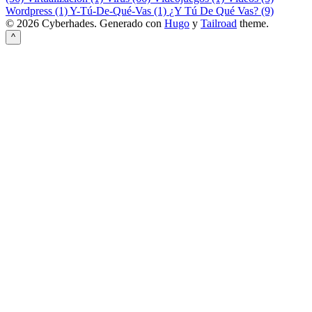
Wordpress (1)
Y-Tú-De-Qué-Vas (1)
¿Y Tú De Qué Vas? (9)
© 2026 Cyberhades.
Generado con
Hugo
y
Tailroad
theme.
^