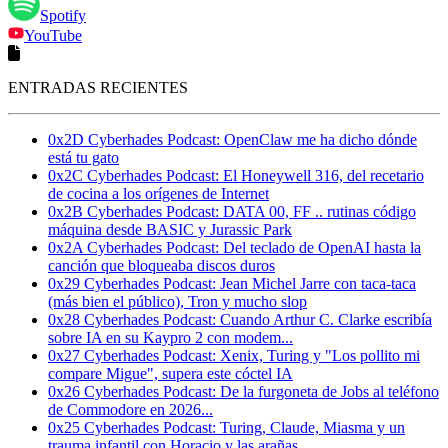
Spotify
YouTube
ENTRADAS RECIENTES
0x2D Cyberhades Podcast: OpenClaw me ha dicho dónde
está tu gato
0x2C Cyberhades Podcast: El Honeywell 316, del recetario
de cocina a los orígenes de Internet
0x2B Cyberhades Podcast: DATA 00, FF .. rutinas código
máquina desde BASIC y Jurassic Park
0x2A Cyberhades Podcast: Del teclado de OpenAI hasta la
canción que bloqueaba discos duros
0x29 Cyberhades Podcast: Jean Michel Jarre con taca-taca
(más bien el público), Tron y mucho slop
0x28 Cyberhades Podcast: Cuando Arthur C. Clarke escribía
sobre IA en su Kaypro 2 con modem...
0x27 Cyberhades Podcast: Xenix, Turing y "Los pollito mi
compare Migue", supera este cóctel IA
0x26 Cyberhades Podcast: De la furgoneta de Jobs al teléfono
de Commodore en 2026...
0x25 Cyberhades Podcast: Turing, Claude, Miasma y un
trauma infantil con Horacio y las arañas