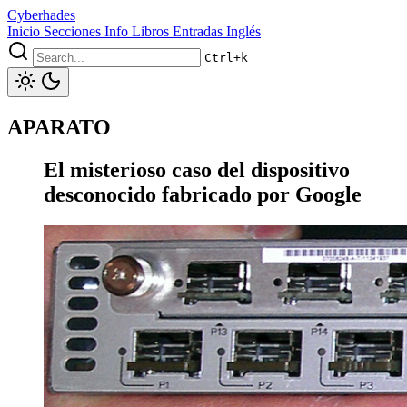
Cyberhades
Inicio
Secciones
Info
Libros
Entradas Inglés
Ctrl+k
APARATO
El misterioso caso del dispositivo
desconocido fabricado por Google