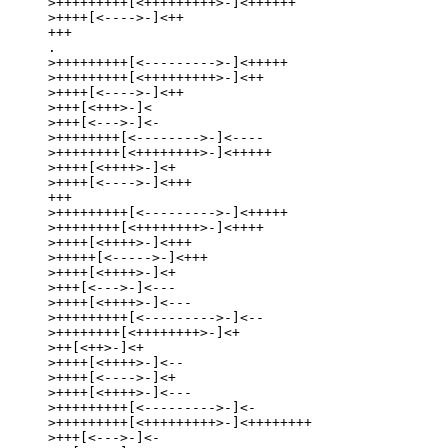
>+++++++++[<+++++++++>-]<++++++

>++++[<---->-]<++

+++

.

>+++++++++[<--------->-]<+++++

>+++++++++[<+++++++++>-]<++

>++++[<---->-]<++

>+++[<+++>-]<

>+++[<--->-]<-

>++++++++[<-------->-]<----

>++++++++[<++++++++>-]<+++++

>++++[<++++>-]<+

>++++[<---->-]<+++

+++

>+++++++++[<--------->-]<+++++

>++++++++[<++++++++>-]<++++

>++++[<++++>-]<+++

>+++++[<----->-]<+++

>++++[<++++>-]<+

>+++[<--->-]<---

>++++[<++++>-]<---

>+++++++++[<--------->-]<--

>++++++++[<++++++++>-]<+

>++[<++>-]<+

>++++[<++++>-]<--

>++++[<---->-]<+

>++++[<++++>-]<---

>+++++++++[<--------->-]<-

>+++++++++[<+++++++++>-]<++++++++

>+++[<--->-]<-
