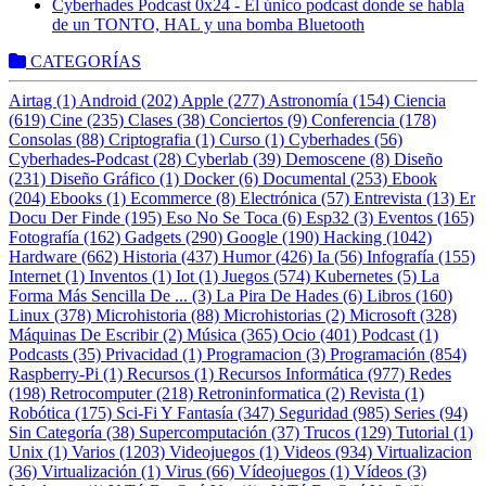
Cyberhades Podcast 0x24 - El único podcast donde se habla
de un TONTO, HAL y una bomba Bluetooth
CATEGORÍAS
Airtag (1)
Android (202)
Apple (277)
Astronomía (154)
Ciencia
(619)
Cine (235)
Clases (38)
Conciertos (9)
Conferencia (178)
Consolas (88)
Criptografia (1)
Curso (1)
Cyberhades (56)
Cyberhades-Podcast (28)
Cyberlab (39)
Demoscene (8)
Diseño
(231)
Diseño Gráfico (1)
Docker (6)
Documental (253)
Ebook
(204)
Ebooks (1)
Ecommerce (8)
Electrónica (57)
Entrevista (13)
Er
Docu Der Finde (195)
Eso No Se Toca (6)
Esp32 (3)
Eventos (165)
Fotografía (162)
Gadgets (290)
Google (190)
Hacking (1042)
Hardware (662)
Historia (437)
Humor (426)
Ia (56)
Infografía (155)
Internet (1)
Inventos (1)
Iot (1)
Juegos (574)
Kubernetes (5)
La
Forma Más Sencilla De ... (3)
La Pira De Hades (6)
Libros (160)
Linux (378)
Microhistoria (88)
Microhistorias (2)
Microsoft (328)
Máquinas De Escribir (2)
Música (365)
Ocio (401)
Podcast (1)
Podcasts (35)
Privacidad (1)
Programacion (3)
Programación (854)
Raspberry-Pi (1)
Recursos (1)
Recursos Informática (977)
Redes
(198)
Retrocomputer (218)
Retroninformatica (2)
Revista (1)
Robótica (175)
Sci-Fi Y Fantasía (347)
Seguridad (985)
Series (94)
Sin Categoría (38)
Supercomputación (37)
Trucos (129)
Tutorial (1)
Unix (1)
Varios (1203)
Videojuegos (1)
Videos (934)
Virtualizacion
(36)
Virtualización (1)
Virus (66)
Vídeojuegos (1)
Vídeos (3)