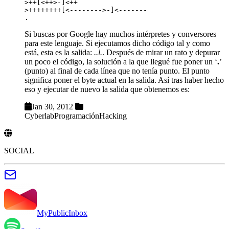
>++[<++>-]<++

>++++++++[<-------->-]<-------

Si buscas por Google hay muchos intérpretes y conversores
para este lenguaje. Si ejecutamos dicho código tal y como
está, esta es la salida:
..l.
. Después de mirar un rato y depurar
un poco el código, la solución a la que llegué fue poner un ‘
.
’
(punto) al final de cada línea que no tenía punto. El punto
significa poner el byte actual en la salida. Así tras haber hecho
eso y ejecutar de nuevo la salida que obtenemos es:
Jan 30, 2012
Cyberlab
Programación
Hacking
SOCIAL
MyPublicInbox