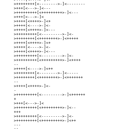
>++++++++[<-------->-]<--------

>+++[<--->-]<---

>+++++++++[<+++++++++>-]<---

>+++[<--->-]<

>++++[<++++>-]<+

>++++[<---->-]<-

>++++[<++++>-]<---

>+++++++++[<--------->-]<-

>++++++++[<++++++++>-]<+++++

>++++[<++++>-]<+

>++++[<---->-]<-

>++++[<++++>-]<---

>+++++++++[<--------->-]<-

>+++++++++[<+++++++++>-]<++++

--

>++++[<---->-]<++

>++++++++[<-------->-]<-----

>++++++++[<++++++++>-]<+++++++

--

>++++[<++++>-]<-

-

>+++++++++[<--------->-]<++++++

+

>+++[<--->-]<

>+++++++++[<+++++++++>-]<--

+++

>+++++++++[<--------->-]<-

>+++++++++[<+++++++++>-]<++

---
