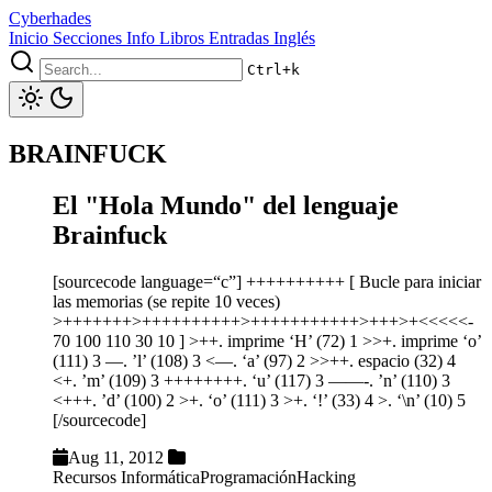
Cyberhades
Inicio
Secciones
Info
Libros
Entradas Inglés
Ctrl+k
BRAINFUCK
El "Hola Mundo" del lenguaje
Brainfuck
[sourcecode language=“c”] ++++++++++ [ Bucle para iniciar
las memorias (se repite 10 veces)
>+++++++>++++++++++>+++++++++++>+++>+<<<<<-
70 100 110 30 10 ] >++. imprime ‘H’ (72) 1 >>+. imprime ‘o’
(111) 3 —. ’l’ (108) 3 <—. ‘a’ (97) 2 >>++. espacio (32) 4
<+. ’m’ (109) 3 ++++++++. ‘u’ (117) 3 ——-. ’n’ (110) 3
<+++. ’d’ (100) 2 >+. ‘o’ (111) 3 >+. ‘!’ (33) 4 >. ‘\n’ (10) 5
[/sourcecode]
Aug 11, 2012
Recursos Informática
Programación
Hacking