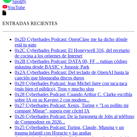
Spotify
YouTube
ENTRADAS RECIENTES
0x2D Cyberhades Podcast: OpenClaw me ha dicho dónde
está tu gato
0x2C Cyberhades Podcast: El Honeywell 316, del recetario
de cocina a los orígenes de Internet
0x2B Cyberhades Podcast: DATA 00, FF .. rutinas código
máquina desde BASIC y Jurassic Park
0x2A Cyberhades Podcast: Del teclado de OpenAI hasta la
canción que bloqueaba discos duros
0x29 Cyberhades Podcast: Jean Michel Jarre con taca-taca
(más bien el público), Tron y mucho slop
0x28 Cyberhades Podcast: Cuando Arthur C. Clarke escribía
sobre IA en su Kaypro 2 con modem...
0x27 Cyberhades Podcast: Xenix, Turing y "Los pollito mi
compare Migue", supera este cóctel IA
0x26 Cyberhades Podcast: De la furgoneta de Jobs al teléfono
de Commodore en 2026...
0x25 Cyberhades Podcast: Turing, Claude, Miasma y un
trauma infantil con Horacio y las arañas