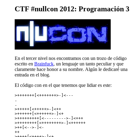
CTF #nullcon 2012: Programación 3
En el tercer nivel nos encontramos con un trozo de código
escrito en
Brainfuck
, un lenguaje un tanto peculiar y que
claramente hace honor a su nombre. Algún le dedicaré una
entrada en el blog.
El código con en el que tenemos que lidiar es este:
>+++++++[<+++++++>-]<---

.

.

>+++++[<+++++>-]<++

>++++++[<++++++>-]<+

>+++++++++[<--------->-]<+++

>++++++++[<++++++++>-]<++++++

>++[<-->-]<-

++

>++++[<++++>-]<+
