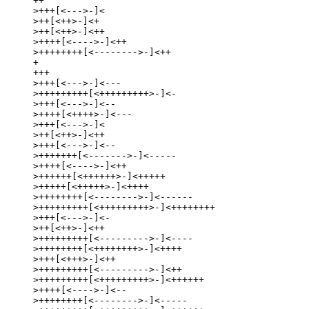
++

>+++[<--->-]<

>++[<++>-]<+

>++[<++>-]<++

>++++[<---->-]<++

>++++++++[<-------->-]<++

+

+++

>+++[<--->-]<---

>+++++++++[<+++++++++>-]<-

>+++[<--->-]<--

>++++[<++++>-]<---

>+++[<--->-]<

>++[<++>-]<++

>+++[<--->-]<--

>+++++++[<------->-]<-----

>++++[<---->-]<++

>++++++[<++++++>-]<+++++

>+++++[<+++++>-]<++++

>++++++++[<-------->-]<------

>+++++++++[<+++++++++>-]<++++++++

>+++[<--->-]<-

>++[<++>-]<++

>+++++++++[<--------->-]<----

>++++++++[<++++++++>-]<++++

>+++[<+++>-]<++

>+++++++++[<--------->-]<++

>+++++++++[<+++++++++>-]<++++++

>++++[<---->-]<--

>++++++++[<-------->-]<-----
