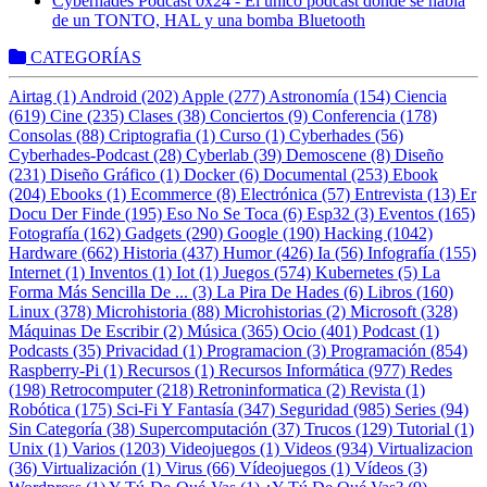
Cyberhades Podcast 0x24 - El único podcast donde se habla
de un TONTO, HAL y una bomba Bluetooth
CATEGORÍAS
Airtag (1)
Android (202)
Apple (277)
Astronomía (154)
Ciencia
(619)
Cine (235)
Clases (38)
Conciertos (9)
Conferencia (178)
Consolas (88)
Criptografia (1)
Curso (1)
Cyberhades (56)
Cyberhades-Podcast (28)
Cyberlab (39)
Demoscene (8)
Diseño
(231)
Diseño Gráfico (1)
Docker (6)
Documental (253)
Ebook
(204)
Ebooks (1)
Ecommerce (8)
Electrónica (57)
Entrevista (13)
Er
Docu Der Finde (195)
Eso No Se Toca (6)
Esp32 (3)
Eventos (165)
Fotografía (162)
Gadgets (290)
Google (190)
Hacking (1042)
Hardware (662)
Historia (437)
Humor (426)
Ia (56)
Infografía (155)
Internet (1)
Inventos (1)
Iot (1)
Juegos (574)
Kubernetes (5)
La
Forma Más Sencilla De ... (3)
La Pira De Hades (6)
Libros (160)
Linux (378)
Microhistoria (88)
Microhistorias (2)
Microsoft (328)
Máquinas De Escribir (2)
Música (365)
Ocio (401)
Podcast (1)
Podcasts (35)
Privacidad (1)
Programacion (3)
Programación (854)
Raspberry-Pi (1)
Recursos (1)
Recursos Informática (977)
Redes
(198)
Retrocomputer (218)
Retroninformatica (2)
Revista (1)
Robótica (175)
Sci-Fi Y Fantasía (347)
Seguridad (985)
Series (94)
Sin Categoría (38)
Supercomputación (37)
Trucos (129)
Tutorial (1)
Unix (1)
Varios (1203)
Videojuegos (1)
Videos (934)
Virtualizacion
(36)
Virtualización (1)
Virus (66)
Vídeojuegos (1)
Vídeos (3)