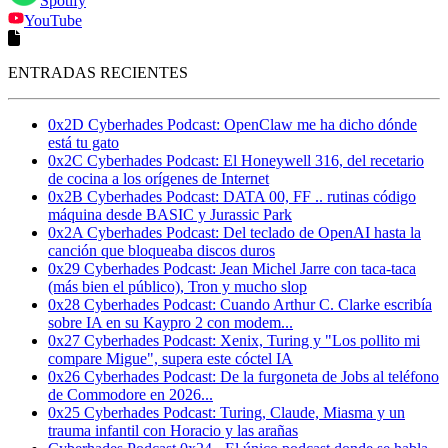
Spotify
YouTube
ENTRADAS RECIENTES
0x2D Cyberhades Podcast: OpenClaw me ha dicho dónde
está tu gato
0x2C Cyberhades Podcast: El Honeywell 316, del recetario
de cocina a los orígenes de Internet
0x2B Cyberhades Podcast: DATA 00, FF .. rutinas código
máquina desde BASIC y Jurassic Park
0x2A Cyberhades Podcast: Del teclado de OpenAI hasta la
canción que bloqueaba discos duros
0x29 Cyberhades Podcast: Jean Michel Jarre con taca-taca
(más bien el público), Tron y mucho slop
0x28 Cyberhades Podcast: Cuando Arthur C. Clarke escribía
sobre IA en su Kaypro 2 con modem...
0x27 Cyberhades Podcast: Xenix, Turing y "Los pollito mi
compare Migue", supera este cóctel IA
0x26 Cyberhades Podcast: De la furgoneta de Jobs al teléfono
de Commodore en 2026...
0x25 Cyberhades Podcast: Turing, Claude, Miasma y un
trauma infantil con Horacio y las arañas