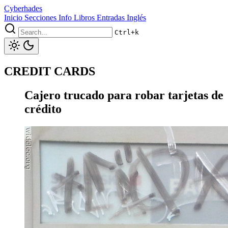
Cyberhades
Inicio
Secciones
Info
Libros
Entradas Inglés
Ctrl+k
CREDIT CARDS
Cajero trucado para robar tarjetas de
crédito