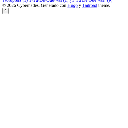
Wordpress (1)
Y-Tú-De-Qué-Vas (1)
¿Y Tú De Qué Vas? (9)
© 2026 Cyberhades.
Generado con
Hugo
y
Tailroad
theme.
^