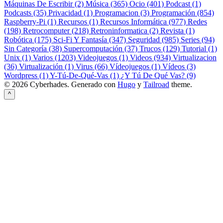
Máquinas De Escribir (2)
Música (365)
Ocio (401)
Podcast (1)
Podcasts (35)
Privacidad (1)
Programacion (3)
Programación (854)
Raspberry-Pi (1)
Recursos (1)
Recursos Informática (977)
Redes
(198)
Retrocomputer (218)
Retroninformatica (2)
Revista (1)
Robótica (175)
Sci-Fi Y Fantasía (347)
Seguridad (985)
Series (94)
Sin Categoría (38)
Supercomputación (37)
Trucos (129)
Tutorial (1)
Unix (1)
Varios (1203)
Videojuegos (1)
Videos (934)
Virtualizacion
(36)
Virtualización (1)
Virus (66)
Vídeojuegos (1)
Vídeos (3)
Wordpress (1)
Y-Tú-De-Qué-Vas (1)
¿Y Tú De Qué Vas? (9)
© 2026 Cyberhades.
Generado con
Hugo
y
Tailroad
theme.
^