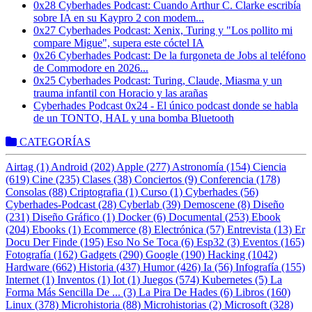
0x28 Cyberhades Podcast: Cuando Arthur C. Clarke escribía
sobre IA en su Kaypro 2 con modem...
0x27 Cyberhades Podcast: Xenix, Turing y "Los pollito mi
compare Migue", supera este cóctel IA
0x26 Cyberhades Podcast: De la furgoneta de Jobs al teléfono
de Commodore en 2026...
0x25 Cyberhades Podcast: Turing, Claude, Miasma y un
trauma infantil con Horacio y las arañas
Cyberhades Podcast 0x24 - El único podcast donde se habla
de un TONTO, HAL y una bomba Bluetooth
CATEGORÍAS
Airtag (1)
Android (202)
Apple (277)
Astronomía (154)
Ciencia
(619)
Cine (235)
Clases (38)
Conciertos (9)
Conferencia (178)
Consolas (88)
Criptografia (1)
Curso (1)
Cyberhades (56)
Cyberhades-Podcast (28)
Cyberlab (39)
Demoscene (8)
Diseño
(231)
Diseño Gráfico (1)
Docker (6)
Documental (253)
Ebook
(204)
Ebooks (1)
Ecommerce (8)
Electrónica (57)
Entrevista (13)
Er
Docu Der Finde (195)
Eso No Se Toca (6)
Esp32 (3)
Eventos (165)
Fotografía (162)
Gadgets (290)
Google (190)
Hacking (1042)
Hardware (662)
Historia (437)
Humor (426)
Ia (56)
Infografía (155)
Internet (1)
Inventos (1)
Iot (1)
Juegos (574)
Kubernetes (5)
La
Forma Más Sencilla De ... (3)
La Pira De Hades (6)
Libros (160)
Linux (378)
Microhistoria (88)
Microhistorias (2)
Microsoft (328)