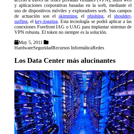
y aplicaciones corporativas basadas en la web, mediante el
uso de dispositivos móviles y exploradores web. Sus campos
de actuación son el
skimming
, el
phishing
, el
shoulder-
surfing
, el
key-logging
. Esta tecnología se podrá aplicar a las
conexiones Forefront IAG o UAG para implantar sistemas de
VPN robusta. El token no siempre es la solución.
May 5, 2011
Hardware
Seguridad
Recursos Informática
Redes
Los Data Center más alucinantes