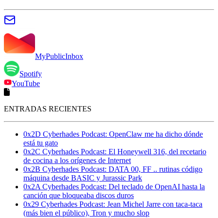
MyPublicInbox
Spotify
YouTube
ENTRADAS RECIENTES
0x2D Cyberhades Podcast: OpenClaw me ha dicho dónde
está tu gato
0x2C Cyberhades Podcast: El Honeywell 316, del recetario
de cocina a los orígenes de Internet
0x2B Cyberhades Podcast: DATA 00, FF .. rutinas código
máquina desde BASIC y Jurassic Park
0x2A Cyberhades Podcast: Del teclado de OpenAI hasta la
canción que bloqueaba discos duros
0x29 Cyberhades Podcast: Jean Michel Jarre con taca-taca
(más bien el público), Tron y mucho slop