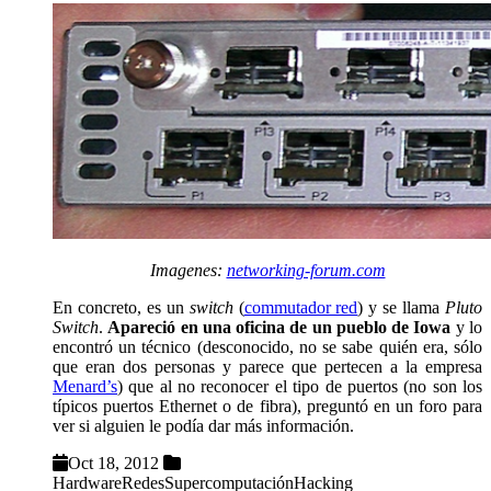
Imagenes:
networking-forum.com
En concreto, es un
switch
(
commutador red
) y se llama
Pluto
Switch
.
Apareció en una oficina de un pueblo de Iowa
y lo
encontró un técnico (desconocido, no se sabe quién era, sólo
que eran dos personas y parece que pertecen a la empresa
Menard’s
) que al no reconocer el tipo de puertos (no son los
típicos puertos Ethernet o de fibra), preguntó en un foro para
ver si alguien le podía dar más información.
Oct 18, 2012
Hardware
Redes
Supercomputación
Hacking