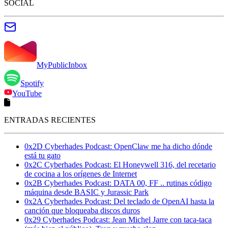
SOCIAL
MyPublicInbox
Spotify
YouTube
ENTRADAS RECIENTES
0x2D Cyberhades Podcast: OpenClaw me ha dicho dónde
está tu gato
0x2C Cyberhades Podcast: El Honeywell 316, del recetario
de cocina a los orígenes de Internet
0x2B Cyberhades Podcast: DATA 00, FF .. rutinas código
máquina desde BASIC y Jurassic Park
0x2A Cyberhades Podcast: Del teclado de OpenAI hasta la
canción que bloqueaba discos duros
0x29 Cyberhades Podcast: Jean Michel Jarre con taca-taca