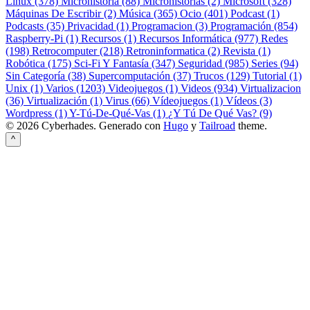
Linux (378)
Microhistoria (88)
Microhistorias (2)
Microsoft (328)
Máquinas De Escribir (2)
Música (365)
Ocio (401)
Podcast (1)
Podcasts (35)
Privacidad (1)
Programacion (3)
Programación (854)
Raspberry-Pi (1)
Recursos (1)
Recursos Informática (977)
Redes
(198)
Retrocomputer (218)
Retroninformatica (2)
Revista (1)
Robótica (175)
Sci-Fi Y Fantasía (347)
Seguridad (985)
Series (94)
Sin Categoría (38)
Supercomputación (37)
Trucos (129)
Tutorial (1)
Unix (1)
Varios (1203)
Videojuegos (1)
Videos (934)
Virtualizacion
(36)
Virtualización (1)
Virus (66)
Vídeojuegos (1)
Vídeos (3)
Wordpress (1)
Y-Tú-De-Qué-Vas (1)
¿Y Tú De Qué Vas? (9)
© 2026 Cyberhades.
Generado con
Hugo
y
Tailroad
theme.
^