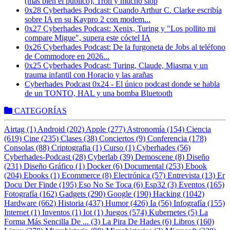
(más bien el público), Tron y mucho slop
0x28 Cyberhades Podcast: Cuando Arthur C. Clarke escribía
sobre IA en su Kaypro 2 con modem...
0x27 Cyberhades Podcast: Xenix, Turing y "Los pollito mi
compare Migue", supera este cóctel IA
0x26 Cyberhades Podcast: De la furgoneta de Jobs al teléfono
de Commodore en 2026...
0x25 Cyberhades Podcast: Turing, Claude, Miasma y un
trauma infantil con Horacio y las arañas
Cyberhades Podcast 0x24 - El único podcast donde se habla
de un TONTO, HAL y una bomba Bluetooth
CATEGORÍAS
Airtag (1)
Android (202)
Apple (277)
Astronomía (154)
Ciencia
(619)
Cine (235)
Clases (38)
Conciertos (9)
Conferencia (178)
Consolas (88)
Criptografia (1)
Curso (1)
Cyberhades (56)
Cyberhades-Podcast (28)
Cyberlab (39)
Demoscene (8)
Diseño
(231)
Diseño Gráfico (1)
Docker (6)
Documental (253)
Ebook
(204)
Ebooks (1)
Ecommerce (8)
Electrónica (57)
Entrevista (13)
Er
Docu Der Finde (195)
Eso No Se Toca (6)
Esp32 (3)
Eventos (165)
Fotografía (162)
Gadgets (290)
Google (190)
Hacking (1042)
Hardware (662)
Historia (437)
Humor (426)
Ia (56)
Infografía (155)
Internet (1)
Inventos (1)
Iot (1)
Juegos (574)
Kubernetes (5)
La
Forma Más Sencilla De ... (3)
La Pira De Hades (6)
Libros (160)