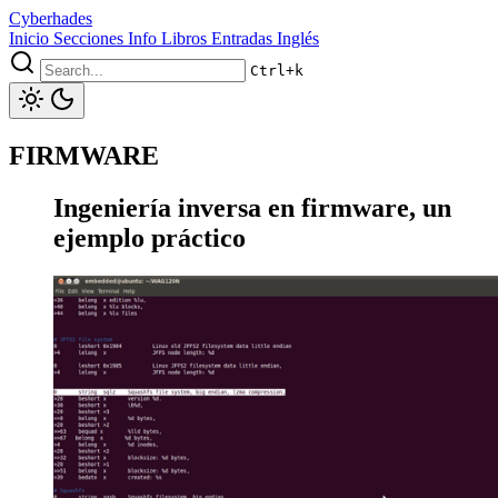
Cyberhades
Inicio
Secciones
Info
Libros
Entradas Inglés
Ctrl+k
FIRMWARE
Ingeniería inversa en firmware, un
ejemplo práctico