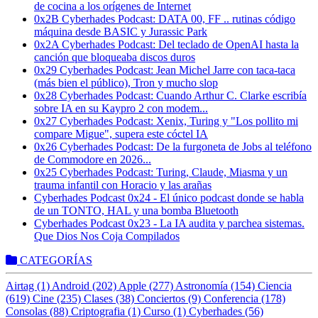
de cocina a los orígenes de Internet
0x2B Cyberhades Podcast: DATA 00, FF .. rutinas código
máquina desde BASIC y Jurassic Park
0x2A Cyberhades Podcast: Del teclado de OpenAI hasta la
canción que bloqueaba discos duros
0x29 Cyberhades Podcast: Jean Michel Jarre con taca-taca
(más bien el público), Tron y mucho slop
0x28 Cyberhades Podcast: Cuando Arthur C. Clarke escribía
sobre IA en su Kaypro 2 con modem...
0x27 Cyberhades Podcast: Xenix, Turing y "Los pollito mi
compare Migue", supera este cóctel IA
0x26 Cyberhades Podcast: De la furgoneta de Jobs al teléfono
de Commodore en 2026...
0x25 Cyberhades Podcast: Turing, Claude, Miasma y un
trauma infantil con Horacio y las arañas
Cyberhades Podcast 0x24 - El único podcast donde se habla
de un TONTO, HAL y una bomba Bluetooth
Cyberhades Podcast 0x23 - La IA audita y parchea sistemas.
Que Dios Nos Coja Compilados
CATEGORÍAS
Airtag (1)
Android (202)
Apple (277)
Astronomía (154)
Ciencia
(619)
Cine (235)
Clases (38)
Conciertos (9)
Conferencia (178)
Consolas (88)
Criptografia (1)
Curso (1)
Cyberhades (56)