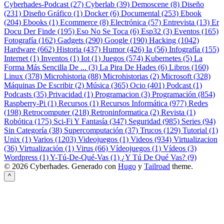
Cyberhades-Podcast (27)
Cyberlab (39)
Demoscene (8)
Diseño
(231)
Diseño Gráfico (1)
Docker (6)
Documental (253)
Ebook
(204)
Ebooks (1)
Ecommerce (8)
Electrónica (57)
Entrevista (13)
Er
Docu Der Finde (195)
Eso No Se Toca (6)
Esp32 (3)
Eventos (165)
Fotografía (162)
Gadgets (290)
Google (190)
Hacking (1042)
Hardware (662)
Historia (437)
Humor (426)
Ia (56)
Infografía (155)
Internet (1)
Inventos (1)
Iot (1)
Juegos (574)
Kubernetes (5)
La
Forma Más Sencilla De ... (3)
La Pira De Hades (6)
Libros (160)
Linux (378)
Microhistoria (88)
Microhistorias (2)
Microsoft (328)
Máquinas De Escribir (2)
Música (365)
Ocio (401)
Podcast (1)
Podcasts (35)
Privacidad (1)
Programacion (3)
Programación (854)
Raspberry-Pi (1)
Recursos (1)
Recursos Informática (977)
Redes
(198)
Retrocomputer (218)
Retroninformatica (2)
Revista (1)
Robótica (175)
Sci-Fi Y Fantasía (347)
Seguridad (985)
Series (94)
Sin Categoría (38)
Supercomputación (37)
Trucos (129)
Tutorial (1)
Unix (1)
Varios (1203)
Videojuegos (1)
Videos (934)
Virtualizacion
(36)
Virtualización (1)
Virus (66)
Vídeojuegos (1)
Vídeos (3)
Wordpress (1)
Y-Tú-De-Qué-Vas (1)
¿Y Tú De Qué Vas? (9)
© 2026 Cyberhades.
Generado con
Hugo
y
Tailroad
theme.
^