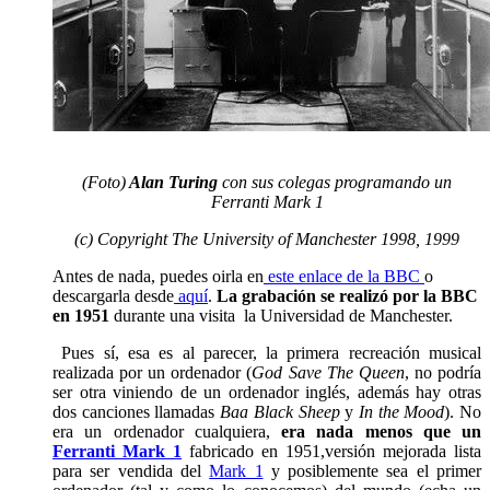
(Foto)
Alan Turing
con sus colegas programando un
Ferranti Mark 1
(c) Copyright The University of Manchester 1998, 1999
Antes de nada, puedes oirla en
este enlace de la BBC
o
descargarla desde
aquí
.
La grabación se realizó por la BBC
en 1951
durante una visita la Universidad de Manchester.
Pues sí, esa es al parecer, la primera recreación musical
realizada por un ordenador (
God Save The Queen
, no podría
ser otra viniendo de un ordenador inglés, además hay otras
dos canciones llamadas
Baa Black Sheep
y
In the Mood
). No
era un ordenador cualquiera,
era nada menos que un
Ferranti Mark 1
fabricado en 1951,versión mejorada lista
para ser vendida del
Mark 1
y posiblemente sea el primer