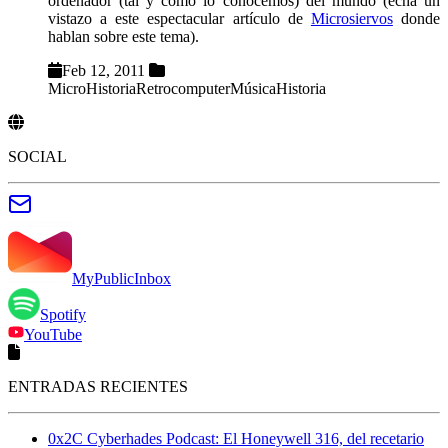
ordenador (tal y como lo conocemos) del mundo (echa un
vistazo a este espectacular artículo de
Microsiervos
donde
hablan sobre este tema).
Feb 12, 2011
MicroHistoria
Retrocomputer
Música
Historia
SOCIAL
MyPublicInbox
Spotify
YouTube
ENTRADAS RECIENTES
0x2C Cyberhades Podcast: El Honeywell 316, del recetario