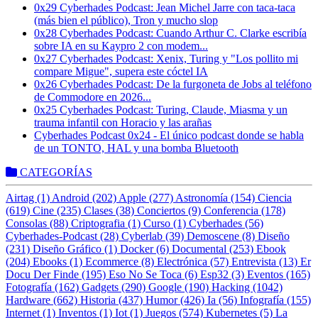
0x29 Cyberhades Podcast: Jean Michel Jarre con taca-taca
(más bien el público), Tron y mucho slop
0x28 Cyberhades Podcast: Cuando Arthur C. Clarke escribía
sobre IA en su Kaypro 2 con modem...
0x27 Cyberhades Podcast: Xenix, Turing y "Los pollito mi
compare Migue", supera este cóctel IA
0x26 Cyberhades Podcast: De la furgoneta de Jobs al teléfono
de Commodore en 2026...
0x25 Cyberhades Podcast: Turing, Claude, Miasma y un
trauma infantil con Horacio y las arañas
Cyberhades Podcast 0x24 - El único podcast donde se habla
de un TONTO, HAL y una bomba Bluetooth
CATEGORÍAS
Airtag (1)
Android (202)
Apple (277)
Astronomía (154)
Ciencia
(619)
Cine (235)
Clases (38)
Conciertos (9)
Conferencia (178)
Consolas (88)
Criptografia (1)
Curso (1)
Cyberhades (56)
Cyberhades-Podcast (28)
Cyberlab (39)
Demoscene (8)
Diseño
(231)
Diseño Gráfico (1)
Docker (6)
Documental (253)
Ebook
(204)
Ebooks (1)
Ecommerce (8)
Electrónica (57)
Entrevista (13)
Er
Docu Der Finde (195)
Eso No Se Toca (6)
Esp32 (3)
Eventos (165)
Fotografía (162)
Gadgets (290)
Google (190)
Hacking (1042)
Hardware (662)
Historia (437)
Humor (426)
Ia (56)
Infografía (155)
Internet (1)
Inventos (1)
Iot (1)
Juegos (574)
Kubernetes (5)
La