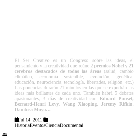
El Ser Creativo es un Congreso sobre las ideas, el
pensamiento y la creatividad que reúne
2 premios Nobel y 21
cerebros destacados de todas las áreas
(salud, cambio
climático, economía sostenible, evolución, genética,
educación, neurociencia, tecnología, libertades, religión, etc.)
Las ponencias durarán 21 minutos en las que se expodrán las
ideas más brillantes de cada uno. También habrá 5 debates
apasionantes, 3 días de creatividad con
Eduard Punset,
Bernard-Henri Levy, Wang Xiaoping, Jeremy Rifkin,
Dambisa Moyo…
Jul 14, 2011
Historia
Eventos
Ciencia
Documental