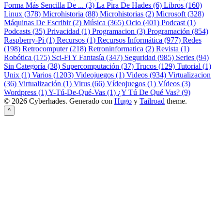
Forma Más Sencilla De ... (3)
La Pira De Hades (6)
Libros (160)
Linux (378)
Microhistoria (88)
Microhistorias (2)
Microsoft (328)
Máquinas De Escribir (2)
Música (365)
Ocio (401)
Podcast (1)
Podcasts (35)
Privacidad (1)
Programacion (3)
Programación (854)
Raspberry-Pi (1)
Recursos (1)
Recursos Informática (977)
Redes
(198)
Retrocomputer (218)
Retroninformatica (2)
Revista (1)
Robótica (175)
Sci-Fi Y Fantasía (347)
Seguridad (985)
Series (94)
Sin Categoría (38)
Supercomputación (37)
Trucos (129)
Tutorial (1)
Unix (1)
Varios (1203)
Videojuegos (1)
Videos (934)
Virtualizacion
(36)
Virtualización (1)
Virus (66)
Vídeojuegos (1)
Vídeos (3)
Wordpress (1)
Y-Tú-De-Qué-Vas (1)
¿Y Tú De Qué Vas? (9)
© 2026 Cyberhades.
Generado con
Hugo
y
Tailroad
theme.
^