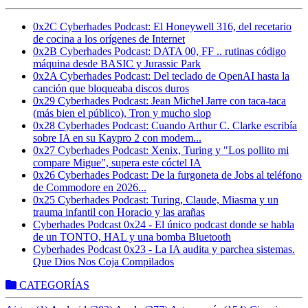
0x2C Cyberhades Podcast: El Honeywell 316, del recetario
de cocina a los orígenes de Internet
0x2B Cyberhades Podcast: DATA 00, FF .. rutinas código
máquina desde BASIC y Jurassic Park
0x2A Cyberhades Podcast: Del teclado de OpenAI hasta la
canción que bloqueaba discos duros
0x29 Cyberhades Podcast: Jean Michel Jarre con taca-taca
(más bien el público), Tron y mucho slop
0x28 Cyberhades Podcast: Cuando Arthur C. Clarke escribía
sobre IA en su Kaypro 2 con modem...
0x27 Cyberhades Podcast: Xenix, Turing y "Los pollito mi
compare Migue", supera este cóctel IA
0x26 Cyberhades Podcast: De la furgoneta de Jobs al teléfono
de Commodore en 2026...
0x25 Cyberhades Podcast: Turing, Claude, Miasma y un
trauma infantil con Horacio y las arañas
Cyberhades Podcast 0x24 - El único podcast donde se habla
de un TONTO, HAL y una bomba Bluetooth
Cyberhades Podcast 0x23 - La IA audita y parchea sistemas.
Que Dios Nos Coja Compilados
CATEGORÍAS