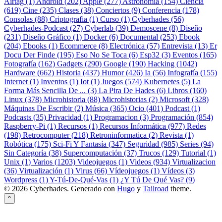
Airtag (1)
Android (202)
Apple (277)
Astronomía (154)
Ciencia
(619)
Cine (235)
Clases (38)
Conciertos (9)
Conferencia (178)
Consolas (88)
Criptografia (1)
Curso (1)
Cyberhades (56)
Cyberhades-Podcast (27)
Cyberlab (39)
Demoscene (8)
Diseño
(231)
Diseño Gráfico (1)
Docker (6)
Documental (253)
Ebook
(204)
Ebooks (1)
Ecommerce (8)
Electrónica (57)
Entrevista (13)
Er
Docu Der Finde (195)
Eso No Se Toca (6)
Esp32 (3)
Eventos (165)
Fotografía (162)
Gadgets (290)
Google (190)
Hacking (1042)
Hardware (662)
Historia (437)
Humor (426)
Ia (56)
Infografía (155)
Internet (1)
Inventos (1)
Iot (1)
Juegos (574)
Kubernetes (5)
La
Forma Más Sencilla De ... (3)
La Pira De Hades (6)
Libros (160)
Linux (378)
Microhistoria (88)
Microhistorias (2)
Microsoft (328)
Máquinas De Escribir (2)
Música (365)
Ocio (401)
Podcast (1)
Podcasts (35)
Privacidad (1)
Programacion (3)
Programación (854)
Raspberry-Pi (1)
Recursos (1)
Recursos Informática (977)
Redes
(198)
Retrocomputer (218)
Retroninformatica (2)
Revista (1)
Robótica (175)
Sci-Fi Y Fantasía (347)
Seguridad (985)
Series (94)
Sin Categoría (38)
Supercomputación (37)
Trucos (129)
Tutorial (1)
Unix (1)
Varios (1203)
Videojuegos (1)
Videos (934)
Virtualizacion
(36)
Virtualización (1)
Virus (66)
Vídeojuegos (1)
Vídeos (3)
Wordpress (1)
Y-Tú-De-Qué-Vas (1)
¿Y Tú De Qué Vas? (9)
© 2026 Cyberhades.
Generado con
Hugo
y
Tailroad
theme.
^