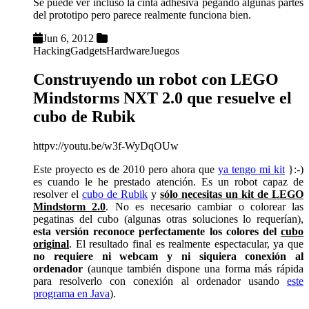
Se puede ver incluso la cinta adhesiva pegando algunas partes
del prototipo pero parece realmente funciona bien.
Jun 6, 2012
Hacking
Gadgets
Hardware
Juegos
Construyendo un robot con LEGO
Mindstorms NXT 2.0 que resuelve el
cubo de Rubik
httpv://youtu.be/w3f-WyDqOUw
Este proyecto es de 2010 pero ahora que
ya tengo mi kit
}:-)
es cuando le he prestado atención. Es un robot capaz de
resolver el
cubo de Rubik
y
sólo necesitas un kit de LEGO
Mindstorm 2.0
. No es necesario cambiar o colorear las
pegatinas del cubo (algunas otras soluciones lo requerían),
esta versión reconoce perfectamente los colores del
cubo
original
. El resultado final es realmente espectacular, ya que
no requiere ni webcam y ni siquiera conexión al
ordenador
(aunque también dispone una forma más rápida
para resolverlo con conexión al ordenador usando
este
programa en Java
).