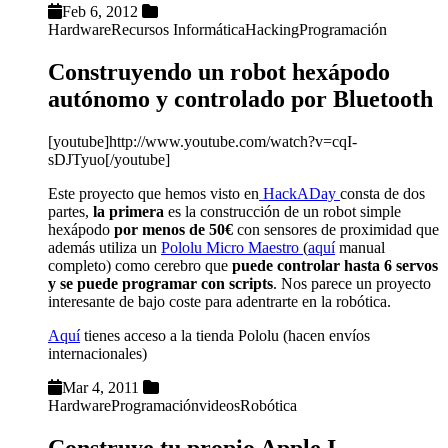
Feb 6, 2012
Hardware
Recursos Informática
Hacking
Programación
Construyendo un robot hexápodo
autónomo y controlado por Bluetooth
[youtube]http://www.youtube.com/watch?v=cqI-
sDJTyuo[/youtube]
Este proyecto que hemos visto en
HackADay
consta de dos
partes,
la primera
es la construcción de un robot simple
hexápodo
por menos de 50€
con sensores de proximidad que
además utiliza un
Pololu Micro Maestro
(
aquí
manual
completo) como cerebro que
puede controlar hasta 6 servos
y se puede programar con scripts
. Nos parece un proyecto
interesante de bajo coste para adentrarte en la robótica.
Aquí
tienes acceso a la tienda Pololu (hacen envíos
internacionales)
Mar 4, 2011
Hardware
Programación
videos
Robótica