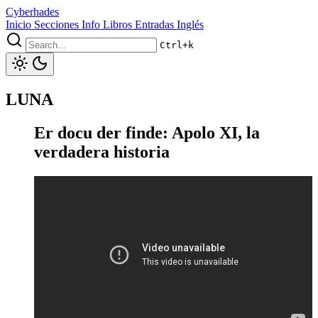
Cyberhades
Inicio
Secciones
Info
Libros
Entradas Inglés
Ctrl+k
LUNA
Er docu der finde: Apolo XI, la
verdadera historia