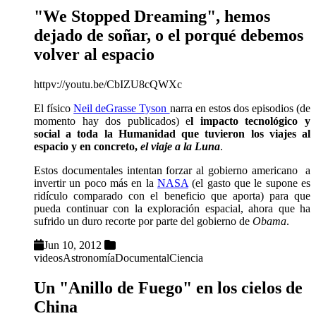
"We Stopped Dreaming", hemos
dejado de soñar, o el porqué debemos
volver al espacio
httpv://youtu.be/CbIZU8cQWXc
El físico
Neil deGrasse Tyson
narra en estos dos episodios (de
momento hay dos publicados) e
l impacto tecnológico y
social a toda la Humanidad que tuvieron los viajes al
espacio y en concreto,
el viaje a la Luna
.
Estos documentales intentan forzar al gobierno americano a
invertir un poco más en la
NASA
(el gasto que le supone es
ridículo comparado con el beneficio que aporta) para que
pueda continuar con la exploración espacial, ahora que ha
sufrido un duro recorte por parte del gobierno de
Obama
.
Jun 10, 2012
videos
Astronomía
Documental
Ciencia
Un "Anillo de Fuego" en los cielos de
China