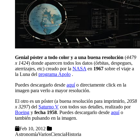
Genial póster a todo color y a una buena resolución
(
4479
x 1424
) donde aparecen todos los datos (órbitas, despegues,
aterrizajes, etc) creado por la
NASA
en
1967
sobre el viaje a
la Luna del
programa Apolo
.
Puedes descargarlo desde
aquí
o directamente click en la
imagen para verlo a mayor resolución.
El otro es un póster (a buena resolución para imprimirlo,
2058
x 3297
) del
Saturno V
con todos sus detalles, realizado por
Boeing
y
fecha 1958
. Puedes descargarlo desde
aquí
o
también pulsando en la imagen.
Feb 10, 2012
Astronomía
Varios
Ciencia
Historia