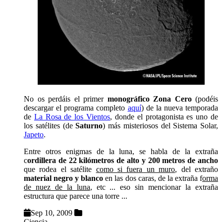
No os perdáis el primer
monográfico Zona Cero
(podéis
descargar el programa completo
aquí
) de la nueva temporada
de
La Rosa de los Vientos
, donde el protagonista es uno de
los satélites (de
Saturno
) más misteriosos del Sistema Solar,
Japeto
.
Entre otros enigmas de la luna, se habla de la extraña
c
ordillera de 22 kilómetros de alto y 200 metros de ancho
que rodea el satélite
como si fuera un muro
, del extraño
material negro y blanco
en las dos caras, de la extraña f
orma
de nuez de la luna
, etc ... eso sin mencionar la extraña
estructura que parece una torre ...
Sep 10, 2009
Ciencia