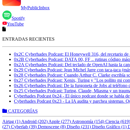
MyPublicInbox
Spotify
YouTube
ENTRADAS RECIENTES
0x2C Cyberhades Podcast: El Honeywell 316, del recetario de c
0x2B Cyberhades Podcast: DATA 00, FF .. rutinas código máq
0x2A Cyberhades Podcast: Del teclado de OpenAI hasta la can
0x29 Cyberhades Podcast: Jean Michel Jarre con taca-taca (más
0x28 Cyberhades Podcast: Cuando Arthur C. Clarke escribía s
0x27 Cyberhades Podcast: Xenix, Turing y "Los pollito mi com
0x26 Cyberhades Podcast: De la furgoneta de Jobs al teléfono
0x25 Cyberhades Podcast: Turing, Claude, Miasma y un trauma 
Cyberhades Podcast 0x24 - El único podcast donde se habla
Cyberhades Podcast 0x23 - La IA audita y parchea sistemas.
CATEGORÍAS
Airtag (1)
Android (202)
Apple (277)
Astronomía (154)
Ciencia (619
(27)
Cyberlab (39)
Demoscene (8)
Diseño (231)
Diseño Gráfico (1)
D