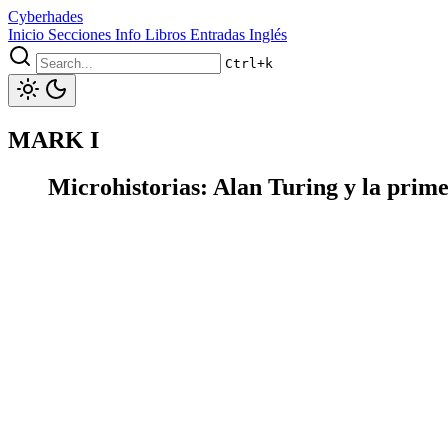
Cyberhades
Inicio
Secciones
Info
Libros
Entradas Inglés
Ctrl+k
MARK I
Microhistorias: Alan Turing y la pri