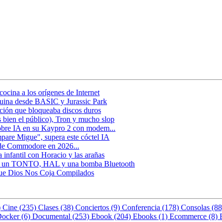
ocina a los orígenes de Internet
uina desde BASIC y Jurassic Park
ción que bloqueaba discos duros
 bien el público), Tron y mucho slop
obre IA en su Kaypro 2 con modem...
pare Migue", supera este cóctel IA
 de Commodore en 2026...
infantil con Horacio y las arañas
 de un TONTO, HAL y una bomba Bluetooth
 Que Dios Nos Coja Compilados
)
Cine (235)
Clases (38)
Conciertos (9)
Conferencia (178)
Consolas (8
ocker (6)
Documental (253)
Ebook (204)
Ebooks (1)
Ecommerce (8)