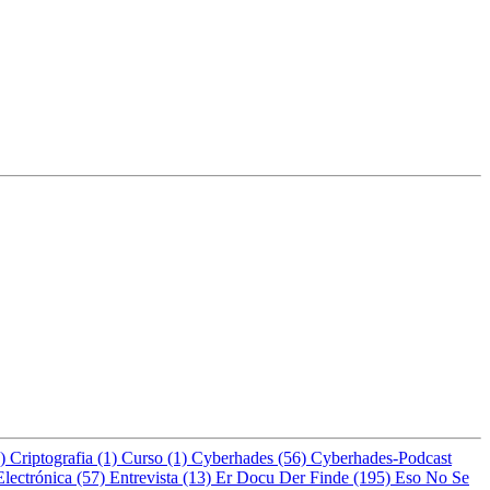
8)
Criptografia (1)
Curso (1)
Cyberhades (56)
Cyberhades-Podcast
Electrónica (57)
Entrevista (13)
Er Docu Der Finde (195)
Eso No Se