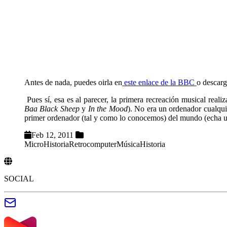
Antes de nada, puedes oirla en
este enlace de la BBC
o descarg
Pues sí, esa es al parecer, la primera recreación musical reali
Baa Black Sheep
y
In the Mood
). No era un ordenador cualqu
primer ordenador (tal y como lo conocemos) del mundo (echa un 
Feb 12, 2011
MicroHistoria
Retrocomputer
Música
Historia
SOCIAL