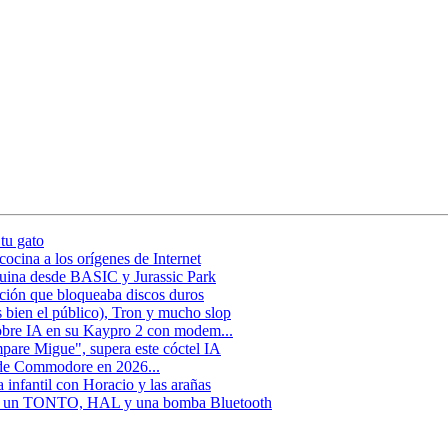
tu gato
ocina a los orígenes de Internet
uina desde BASIC y Jurassic Park
ción que bloqueaba discos duros
 bien el público), Tron y mucho slop
obre IA en su Kaypro 2 con modem...
pare Migue", supera este cóctel IA
 de Commodore en 2026...
infantil con Horacio y las arañas
 de un TONTO, HAL y una bomba Bluetooth