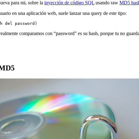
nueva para mi, sobre la
inyección de código SQL
usando raw
MD5 has
uario en una aplicación web, suele lanzar una query de este tipo:
h del password)
 realmente comparamos con “password” es su hash, porque tu no guardas
s MD5