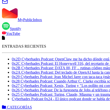
MyPublicInbox
Spotify
YouTube
ENTRADAS RECIENTES
0x2D Cyberhades Podcast: OpenClaw me ha dicho dónde está 
0x2C Cyberhades Podcast: El Honeywell 316, del recetario de c
0x2B Cyberhades Podcast: DATA 00, FF .. rutinas código máq
0x2A Cyberhades Podcast: Del teclado de OpenAI hasta la can
0x29 Cyberhades Podcast: Jean Michel Jarre con taca-taca (más
0x28 Cyberhades Podcast: Cuando Arthur C. Clarke escribía s
0x27 Cyberhades Podcast: Xenix, Turing y "Los pollito mi com
0x26 Cyberhades Podcast: De la furgoneta de Jobs al teléfono
0x25 Cyberhades Podcast: Turing, Claude, Miasma y un trauma 
Cyberhades Podcast 0x24 - El único podcast donde se habla
CATEGORÍAS