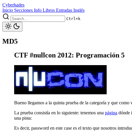
Cyberhades
Inicio
Secciones
Info
Libros
Entradas Inglés
Ctrl+k
MD5
CTF #nullcon 2012: Programación 5
Bueno llegamos a la quinta prueba de la categoría y que como 
La prueba consistía en lo siguiente: tenemos una
página
dónde i
una pista:
Es decir, password en este case es el texto que nosotros introd