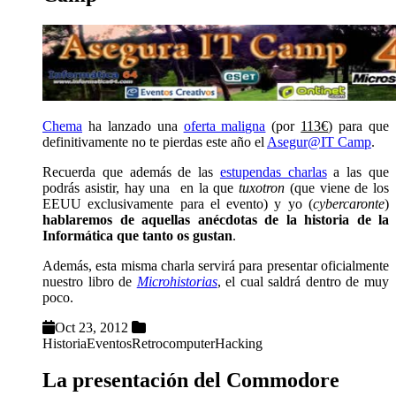
Chema
ha lanzado una
oferta maligna
(por
113€
) para que
definitivamente no te pierdas este año el
Asegur@IT Camp
.
Recuerda que además de las
estupendas charlas
a las que
podrás asistir, hay una en la que
tuxotron
(que viene de los
EEUU exclusivamente para el evento) y yo (
cybercaronte
)
hablaremos de aquellas anécdotas de la historia de la
Informática que tanto os gustan
.
Además, esta misma charla servirá para presentar oficialmente
nuestro libro de
Microhistorias
, el cual saldrá dentro de muy
poco.
Oct 23, 2012
Historia
Eventos
Retrocomputer
Hacking
La presentación del Commodore