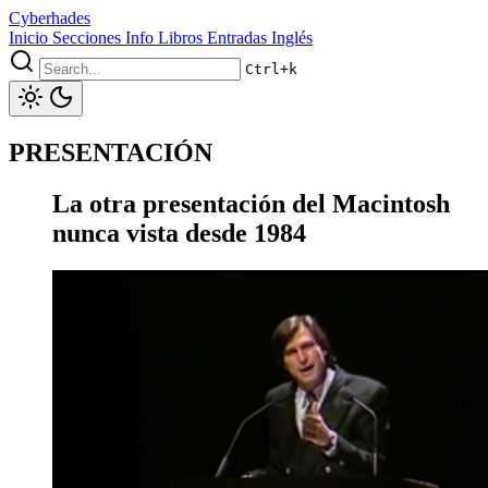
Cyberhades
Inicio
Secciones
Info
Libros
Entradas Inglés
Ctrl+k
PRESENTACIÓN
La otra presentación del Macintosh
nunca vista desde 1984