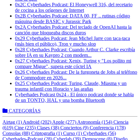
0x2C Cyberhades Podcast: El Honeywell 316, del recetario
de cocina a los orígenes de Internet
0x2B Cyberhades Podcast: DATA 00, FF .. rutinas código
máquina desde BASIC y Jurassic Park
0x2A Cyberhades Podcast: Del teclado de OpenAI hasta la
canción que bloqueaba discos duros
0x29 Cyberhades Podcast: Jean Michel Jarre con taca-taca
(más bien el público), Tron y mucho slop
0x28 Cyberhades Podcast: Cuando Arthur C. Clarke escribía
sobre IA en su Kaypro 2 con modem...
0x27 Cyberhades Podcast: Xenix, Turing y "Los pollito mi
compare Migue", supera este cóctel IA
0x26 Cyberhades Podcast: De la furgoneta de Jobs al teléfono
de Commodore en 2026...
0x25 Cyberhades Podcast: Turing, Claude, Miasma y un
trauma infantil con Horacio y las arañas
Cyberhades Podcast 0x24 - El único podcast donde se habla
de un TONTO, HAL y una bomba Bluetooth
CATEGORÍAS
Airtag (1)
Android (202)
Apple (277)
Astronomía (154)
Ciencia
(619)
Cine (235)
Clases (38)
Conciertos (9)
Conferencia (178)
Consolas (88)
Criptografia (1)
Curso (1)
Cyberhades (56)
Cyberhades-Podcast (28)
Cyberlab (39)
Demoscene (8)
Diseño