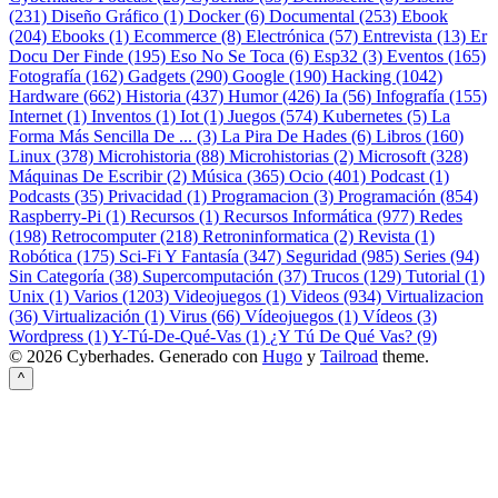
(231)
Diseño Gráfico (1)
Docker (6)
Documental (253)
Ebook
(204)
Ebooks (1)
Ecommerce (8)
Electrónica (57)
Entrevista (13)
Er
Docu Der Finde (195)
Eso No Se Toca (6)
Esp32 (3)
Eventos (165)
Fotografía (162)
Gadgets (290)
Google (190)
Hacking (1042)
Hardware (662)
Historia (437)
Humor (426)
Ia (56)
Infografía (155)
Internet (1)
Inventos (1)
Iot (1)
Juegos (574)
Kubernetes (5)
La
Forma Más Sencilla De ... (3)
La Pira De Hades (6)
Libros (160)
Linux (378)
Microhistoria (88)
Microhistorias (2)
Microsoft (328)
Máquinas De Escribir (2)
Música (365)
Ocio (401)
Podcast (1)
Podcasts (35)
Privacidad (1)
Programacion (3)
Programación (854)
Raspberry-Pi (1)
Recursos (1)
Recursos Informática (977)
Redes
(198)
Retrocomputer (218)
Retroninformatica (2)
Revista (1)
Robótica (175)
Sci-Fi Y Fantasía (347)
Seguridad (985)
Series (94)
Sin Categoría (38)
Supercomputación (37)
Trucos (129)
Tutorial (1)
Unix (1)
Varios (1203)
Videojuegos (1)
Videos (934)
Virtualizacion
(36)
Virtualización (1)
Virus (66)
Vídeojuegos (1)
Vídeos (3)
Wordpress (1)
Y-Tú-De-Qué-Vas (1)
¿Y Tú De Qué Vas? (9)
© 2026 Cyberhades.
Generado con
Hugo
y
Tailroad
theme.
^