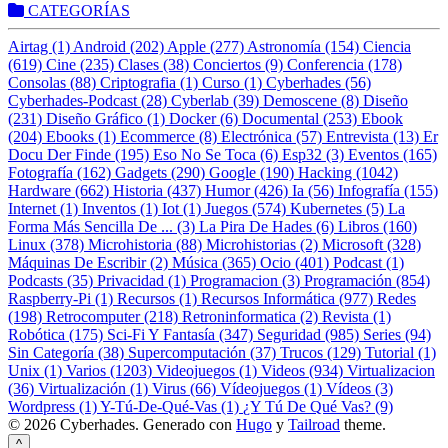
CATEGORÍAS
Airtag (1)
Android (202)
Apple (277)
Astronomía (154)
Ciencia
(619)
Cine (235)
Clases (38)
Conciertos (9)
Conferencia (178)
Consolas (88)
Criptografia (1)
Curso (1)
Cyberhades (56)
Cyberhades-Podcast (28)
Cyberlab (39)
Demoscene (8)
Diseño
(231)
Diseño Gráfico (1)
Docker (6)
Documental (253)
Ebook
(204)
Ebooks (1)
Ecommerce (8)
Electrónica (57)
Entrevista (13)
Er
Docu Der Finde (195)
Eso No Se Toca (6)
Esp32 (3)
Eventos (165)
Fotografía (162)
Gadgets (290)
Google (190)
Hacking (1042)
Hardware (662)
Historia (437)
Humor (426)
Ia (56)
Infografía (155)
Internet (1)
Inventos (1)
Iot (1)
Juegos (574)
Kubernetes (5)
La
Forma Más Sencilla De ... (3)
La Pira De Hades (6)
Libros (160)
Linux (378)
Microhistoria (88)
Microhistorias (2)
Microsoft (328)
Máquinas De Escribir (2)
Música (365)
Ocio (401)
Podcast (1)
Podcasts (35)
Privacidad (1)
Programacion (3)
Programación (854)
Raspberry-Pi (1)
Recursos (1)
Recursos Informática (977)
Redes
(198)
Retrocomputer (218)
Retroninformatica (2)
Revista (1)
Robótica (175)
Sci-Fi Y Fantasía (347)
Seguridad (985)
Series (94)
Sin Categoría (38)
Supercomputación (37)
Trucos (129)
Tutorial (1)
Unix (1)
Varios (1203)
Videojuegos (1)
Videos (934)
Virtualizacion
(36)
Virtualización (1)
Virus (66)
Vídeojuegos (1)
Vídeos (3)
Wordpress (1)
Y-Tú-De-Qué-Vas (1)
¿Y Tú De Qué Vas? (9)
© 2026 Cyberhades.
Generado con
Hugo
y
Tailroad
theme.
^