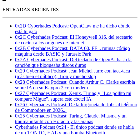
ENTRADAS RECIENTES
0x2D Cyberhades Podcast: OpenClaw me ha dicho dónde
está tu gato
0x2C Cyberhades Podcast: El Honeywell 316, del recetario
de cocina a los orígenes de Internet
0x2B Cyberhades Podcast: DATA 00, FF .. rutinas código
máquina desde BASIC y Jurassic Park
0x2A Cyberhades Podcast: Del teclado de OpenAI hasta la
canción que bloqueaba discos duros
0x29 Cyberhades Podcast: Jean Michel Jarre con taca-taca
(más bien el público), Tron y mucho slop
0x28 Cyberhades Podcast: Cuando Arthur C. Clarke escribía
sobre IA en su Kaypro 2 con modem...
0x27 Cyberhades Podcast: Xenix, Turing y "Los pollito mi
compare Migue", supera este cóctel IA
0x26 Cyberhades Podcast: De la furgoneta de Jobs al teléfono
de Commodore en 2026...
0x25 Cyberhades Podcast: Turing, Claude, Miasma y un
trauma infantil con Horacio y las arañas
Cyberhades Podcast 0x24 - El único podcast donde se habla
de un TONTO, HAL y una bomba Bluetooth