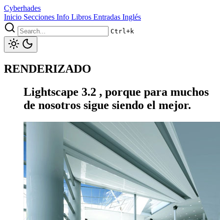
Cyberhades
Inicio
Secciones
Info
Libros
Entradas Inglés
Ctrl+k
RENDERIZADO
Lightscape 3.2 , porque para muchos
de nosotros sigue siendo el mejor.