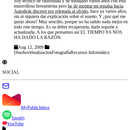
Soy técnico de radiosidad y he trabajado varios años con esta
maravillosa herramienta pero
he de mostrar mi repulsa hacia
Autodesk discreet por relegarla al olvido
, hace ya varios años,
sin ni siquiera dar explicación sobre el asunto. Y ¿por qué me
quejo ahora? Muy sencillo, porque no ha salido nada mejor en
todo este tiempo. Es su deber recuperarla, darle soporte y
actualizarla. A los que pensamos así EL TIEMPO YA NOS
HA DADO LA RAZÓN.
Aug 12, 2009
Diseño
virtualizacion
Fotografía
Recursos Informática
SOCIAL
MyPublicInbox
Spotify
YouTube