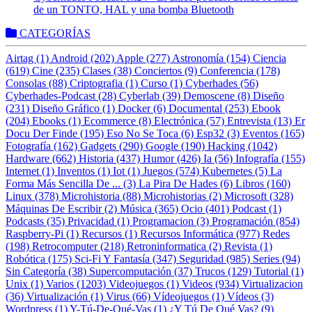
de un TONTO, HAL y una bomba Bluetooth
CATEGORÍAS
Airtag (1)
Android (202)
Apple (277)
Astronomía (154)
Ciencia
(619)
Cine (235)
Clases (38)
Conciertos (9)
Conferencia (178)
Consolas (88)
Criptografia (1)
Curso (1)
Cyberhades (56)
Cyberhades-Podcast (28)
Cyberlab (39)
Demoscene (8)
Diseño
(231)
Diseño Gráfico (1)
Docker (6)
Documental (253)
Ebook
(204)
Ebooks (1)
Ecommerce (8)
Electrónica (57)
Entrevista (13)
Er
Docu Der Finde (195)
Eso No Se Toca (6)
Esp32 (3)
Eventos (165)
Fotografía (162)
Gadgets (290)
Google (190)
Hacking (1042)
Hardware (662)
Historia (437)
Humor (426)
Ia (56)
Infografía (155)
Internet (1)
Inventos (1)
Iot (1)
Juegos (574)
Kubernetes (5)
La
Forma Más Sencilla De ... (3)
La Pira De Hades (6)
Libros (160)
Linux (378)
Microhistoria (88)
Microhistorias (2)
Microsoft (328)
Máquinas De Escribir (2)
Música (365)
Ocio (401)
Podcast (1)
Podcasts (35)
Privacidad (1)
Programacion (3)
Programación (854)
Raspberry-Pi (1)
Recursos (1)
Recursos Informática (977)
Redes
(198)
Retrocomputer (218)
Retroninformatica (2)
Revista (1)
Robótica (175)
Sci-Fi Y Fantasía (347)
Seguridad (985)
Series (94)
Sin Categoría (38)
Supercomputación (37)
Trucos (129)
Tutorial (1)
Unix (1)
Varios (1203)
Videojuegos (1)
Videos (934)
Virtualizacion
(36)
Virtualización (1)
Virus (66)
Vídeojuegos (1)
Vídeos (3)
Wordpress (1)
Y-Tú-De-Qué-Vas (1)
¿Y Tú De Qué Vas? (9)