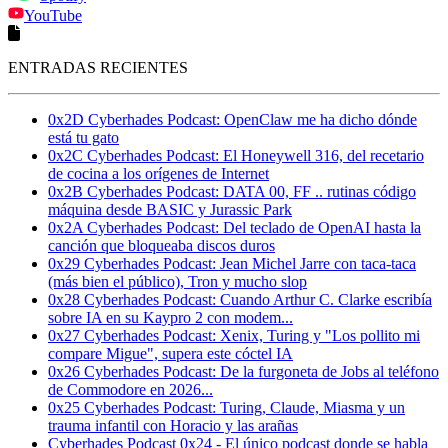
YouTube
ENTRADAS RECIENTES
0x2D Cyberhades Podcast: OpenClaw me ha dicho dónde
está tu gato
0x2C Cyberhades Podcast: El Honeywell 316, del recetario
de cocina a los orígenes de Internet
0x2B Cyberhades Podcast: DATA 00, FF .. rutinas código
máquina desde BASIC y Jurassic Park
0x2A Cyberhades Podcast: Del teclado de OpenAI hasta la
canción que bloqueaba discos duros
0x29 Cyberhades Podcast: Jean Michel Jarre con taca-taca
(más bien el público), Tron y mucho slop
0x28 Cyberhades Podcast: Cuando Arthur C. Clarke escribía
sobre IA en su Kaypro 2 con modem...
0x27 Cyberhades Podcast: Xenix, Turing y "Los pollito mi
compare Migue", supera este cóctel IA
0x26 Cyberhades Podcast: De la furgoneta de Jobs al teléfono
de Commodore en 2026...
0x25 Cyberhades Podcast: Turing, Claude, Miasma y un
trauma infantil con Horacio y las arañas
Cyberhades Podcast 0x24 - El único podcast donde se habla