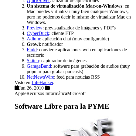
QuickSilver
: lanzador de aplicaciones
Un sistema de virtualización Mac-on-Windows
: en
Mac puedes virtualizar muy bien cualquier Windows,
pero no podemos decir lo mismo de virtualizar Mac en
Windows.
Preview
: previsualizador de imágenes y PDF's
CyberDuck
: cliente FTP
Adium
: aplicación chat (muy configurable)
Growl
: notificador
Fluid
: convierte aplicaciones web en aplicaciones de
escritorio
Skitch
: capturador de imágenes
GarageBand
: software para grabación de audios (muy
popular para grabar podcasts)
NetNewsWire
: feed para noticias RSS
Visto en
LifeHacker
.
Jun 26, 2010
Apple
Recursos Informática
Microsoft
Software Libre para la PYME