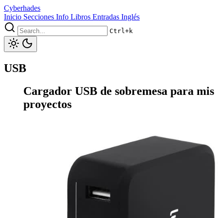
Cyberhades
Inicio
Secciones
Info
Libros
Entradas Inglés
Ctrl+k
USB
Cargador USB de sobremesa para mis
proyectos