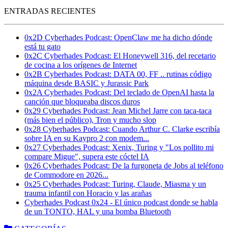
ENTRADAS RECIENTES
0x2D Cyberhades Podcast: OpenClaw me ha dicho dónde
está tu gato
0x2C Cyberhades Podcast: El Honeywell 316, del recetario
de cocina a los orígenes de Internet
0x2B Cyberhades Podcast: DATA 00, FF .. rutinas código
máquina desde BASIC y Jurassic Park
0x2A Cyberhades Podcast: Del teclado de OpenAI hasta la
canción que bloqueaba discos duros
0x29 Cyberhades Podcast: Jean Michel Jarre con taca-taca
(más bien el público), Tron y mucho slop
0x28 Cyberhades Podcast: Cuando Arthur C. Clarke escribía
sobre IA en su Kaypro 2 con modem...
0x27 Cyberhades Podcast: Xenix, Turing y "Los pollito mi
compare Migue", supera este cóctel IA
0x26 Cyberhades Podcast: De la furgoneta de Jobs al teléfono
de Commodore en 2026...
0x25 Cyberhades Podcast: Turing, Claude, Miasma y un
trauma infantil con Horacio y las arañas
Cyberhades Podcast 0x24 - El único podcast donde se habla
de un TONTO, HAL y una bomba Bluetooth