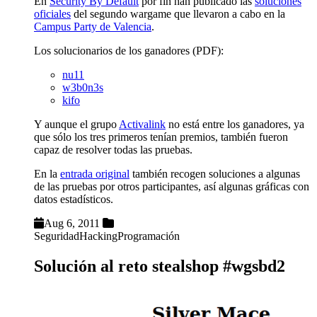
En
Security By Default
por fin han publicado las
soluciones
oficiales
del segundo wargame que llevaron a cabo en la
Campus Party de Valencia
.
Los solucionarios de los ganadores (PDF):
nu11
w3b0n3s
kifo
Y aunque el grupo
Activalink
no está entre los ganadores, ya
que sólo los tres primeros tenían premios, también fueron
capaz de resolver todas las pruebas.
En la
entrada original
también recogen soluciones a algunas
de las pruebas por otros participantes, así algunas gráficas con
datos estadísticos.
Aug 6, 2011
Seguridad
Hacking
Programación
Solución al reto stealshop #wgsbd2