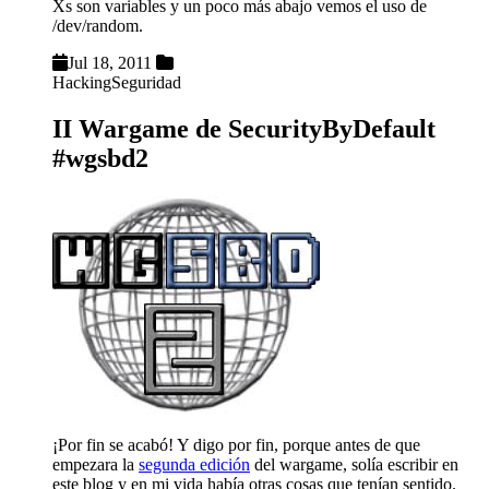
Xs son variables y un poco más abajo vemos el uso de
/dev/random.
Jul 18, 2011
Hacking
Seguridad
II Wargame de SecurityByDefault
#wgsbd2
¡Por fin se acabó! Y digo por fin, porque antes de que
empezara la
segunda edición
del wargame, solía escribir en
este blog y en mi vida había otras cosas que tenían sentido.