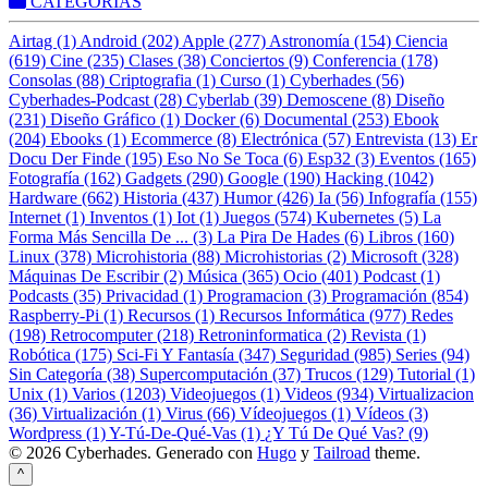
CATEGORÍAS
Airtag (1)
Android (202)
Apple (277)
Astronomía (154)
Ciencia
(619)
Cine (235)
Clases (38)
Conciertos (9)
Conferencia (178)
Consolas (88)
Criptografia (1)
Curso (1)
Cyberhades (56)
Cyberhades-Podcast (28)
Cyberlab (39)
Demoscene (8)
Diseño
(231)
Diseño Gráfico (1)
Docker (6)
Documental (253)
Ebook
(204)
Ebooks (1)
Ecommerce (8)
Electrónica (57)
Entrevista (13)
Er
Docu Der Finde (195)
Eso No Se Toca (6)
Esp32 (3)
Eventos (165)
Fotografía (162)
Gadgets (290)
Google (190)
Hacking (1042)
Hardware (662)
Historia (437)
Humor (426)
Ia (56)
Infografía (155)
Internet (1)
Inventos (1)
Iot (1)
Juegos (574)
Kubernetes (5)
La
Forma Más Sencilla De ... (3)
La Pira De Hades (6)
Libros (160)
Linux (378)
Microhistoria (88)
Microhistorias (2)
Microsoft (328)
Máquinas De Escribir (2)
Música (365)
Ocio (401)
Podcast (1)
Podcasts (35)
Privacidad (1)
Programacion (3)
Programación (854)
Raspberry-Pi (1)
Recursos (1)
Recursos Informática (977)
Redes
(198)
Retrocomputer (218)
Retroninformatica (2)
Revista (1)
Robótica (175)
Sci-Fi Y Fantasía (347)
Seguridad (985)
Series (94)
Sin Categoría (38)
Supercomputación (37)
Trucos (129)
Tutorial (1)
Unix (1)
Varios (1203)
Videojuegos (1)
Videos (934)
Virtualizacion
(36)
Virtualización (1)
Virus (66)
Vídeojuegos (1)
Vídeos (3)
Wordpress (1)
Y-Tú-De-Qué-Vas (1)
¿Y Tú De Qué Vas? (9)
© 2026 Cyberhades.
Generado con
Hugo
y
Tailroad
theme.
^