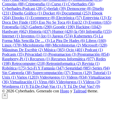
Consolas (88)
Criptografia (1)
Curso (1)
Cyberhades (56)
Cyberhades-Podcast (28)
Cyberlab (39)
Demoscene (8)
Diseño
(231)
Diseño Gráfico (1)
Docker (6)
Documental (253)
Ebook
(204)
Ebooks (1)
Ecommerce (8)
Electrónica (57)
Entrevista (13)
Er
Docu Der Finde (195)
Eso No Se Toca (6)
Esp32 (3)
Eventos (165)
Fotografía (162)
Gadgets (290)
Google (190)
Hacking (1042)
Hardware (662)
Historia (437)
Humor (426)
Ia (56)
Infografía (155)
Internet (1)
Inventos (1)
Iot (1)
Juegos (574)
Kubernetes (5)
La
Forma Más Sencilla De ... (3)
La Pira De Hades (6)
Libros (160)
Linux (378)
Microhistoria (88)
Microhistorias (2)
Microsoft (328)
Máquinas De Escribir (2)
Música (365)
Ocio (401)
Podcast (1)
Podcasts (35)
Privacidad (1)
Programacion (3)
Programación (854)
Raspberry-Pi (1)
Recursos (1)
Recursos Informática (977)
Redes
(198)
Retrocomputer (218)
Retroninformatica (2)
Revista (1)
Robótica (175)
Sci-Fi Y Fantasía (347)
Seguridad (985)
Series (94)
Sin Categoría (38)
Supercomputación (37)
Trucos (129)
Tutorial (1)
Unix (1)
Varios (1203)
Videojuegos (1)
Videos (934)
Virtualizacion
(36)
Virtualización (1)
Virus (66)
Vídeojuegos (1)
Vídeos (3)
Wordpress (1)
Y-Tú-De-Qué-Vas (1)
¿Y Tú De Qué Vas? (9)
© 2026 Cyberhades.
Generado con
Hugo
y
Tailroad
theme.
^