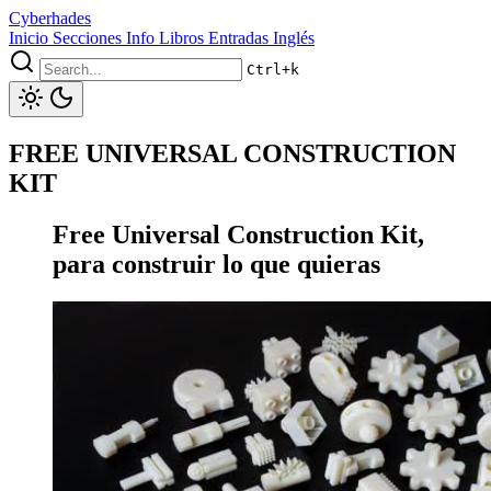
Cyberhades
Inicio
Secciones
Info
Libros
Entradas Inglés
Ctrl+k
FREE UNIVERSAL CONSTRUCTION
KIT
Free Universal Construction Kit,
para construir lo que quieras