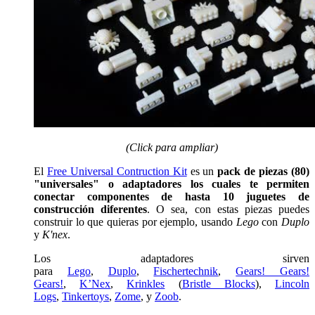
(Click para ampliar)
El
Free Universal Contruction Kit
es un
pack de piezas (80)
"universales" o adaptadores los cuales te permiten
conectar componentes de hasta 10 juguetes de
construcción diferentes
. O sea, con estas piezas puedes
construir lo que quieras por ejemplo, usando
Lego
con
Duplo
y
K'nex
.
Los adaptadores sirven
para
Lego
,
Duplo
,
Fischertechnik
,
Gears! Gears!
Gears!
,
K’Nex
,
Krinkles
(
Bristle Blocks
),
Lincoln
Logs
,
Tinkertoys
,
Zome
, y
Zoob
.