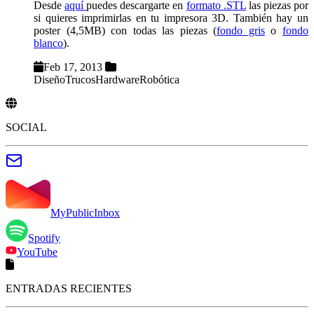
Desde
aquí
puedes descargarte en
formato .STL
las piezas por
si quieres imprimirlas en tu impresora 3D. También hay un
poster (4,5MB) con todas las piezas (
fondo gris
o
fondo
blanco
).
Feb 17, 2013
Diseño
Trucos
Hardware
Robótica
SOCIAL
MyPublicInbox
Spotify
YouTube
ENTRADAS RECIENTES