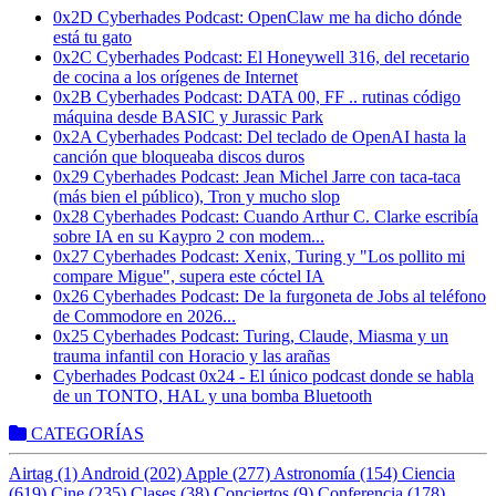
0x2D Cyberhades Podcast: OpenClaw me ha dicho dónde
está tu gato
0x2C Cyberhades Podcast: El Honeywell 316, del recetario
de cocina a los orígenes de Internet
0x2B Cyberhades Podcast: DATA 00, FF .. rutinas código
máquina desde BASIC y Jurassic Park
0x2A Cyberhades Podcast: Del teclado de OpenAI hasta la
canción que bloqueaba discos duros
0x29 Cyberhades Podcast: Jean Michel Jarre con taca-taca
(más bien el público), Tron y mucho slop
0x28 Cyberhades Podcast: Cuando Arthur C. Clarke escribía
sobre IA en su Kaypro 2 con modem...
0x27 Cyberhades Podcast: Xenix, Turing y "Los pollito mi
compare Migue", supera este cóctel IA
0x26 Cyberhades Podcast: De la furgoneta de Jobs al teléfono
de Commodore en 2026...
0x25 Cyberhades Podcast: Turing, Claude, Miasma y un
trauma infantil con Horacio y las arañas
Cyberhades Podcast 0x24 - El único podcast donde se habla
de un TONTO, HAL y una bomba Bluetooth
CATEGORÍAS
Airtag (1)
Android (202)
Apple (277)
Astronomía (154)
Ciencia
(619)
Cine (235)
Clases (38)
Conciertos (9)
Conferencia (178)