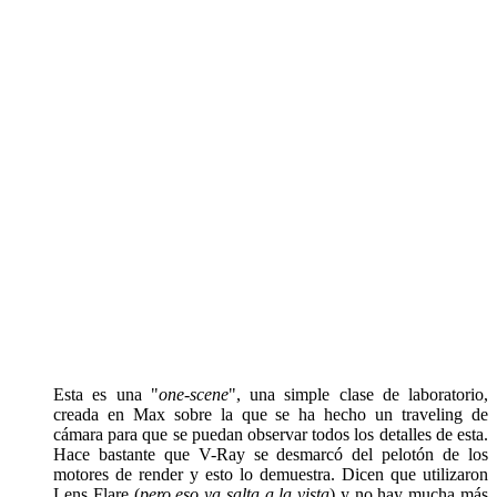
Esta es una "
one-scene
", una simple clase de laboratorio,
creada en Max sobre la que se ha hecho un traveling de
cámara para que se puedan observar todos los detalles de esta.
Hace bastante que V-Ray se desmarcó del pelotón de los
motores de render y esto lo demuestra. Dicen que utilizaron
Lens Flare (
pero eso ya salta a la vista
) y no hay mucha más