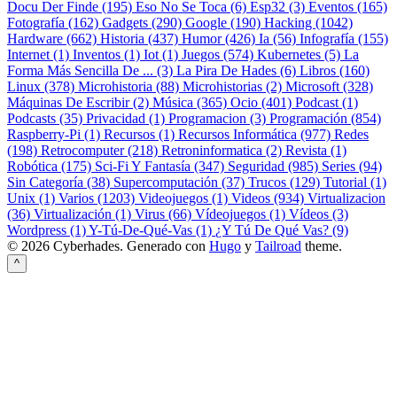
Docu Der Finde (195)
Eso No Se Toca (6)
Esp32 (3)
Eventos (165)
Fotografía (162)
Gadgets (290)
Google (190)
Hacking (1042)
Hardware (662)
Historia (437)
Humor (426)
Ia (56)
Infografía (155)
Internet (1)
Inventos (1)
Iot (1)
Juegos (574)
Kubernetes (5)
La
Forma Más Sencilla De ... (3)
La Pira De Hades (6)
Libros (160)
Linux (378)
Microhistoria (88)
Microhistorias (2)
Microsoft (328)
Máquinas De Escribir (2)
Música (365)
Ocio (401)
Podcast (1)
Podcasts (35)
Privacidad (1)
Programacion (3)
Programación (854)
Raspberry-Pi (1)
Recursos (1)
Recursos Informática (977)
Redes
(198)
Retrocomputer (218)
Retroninformatica (2)
Revista (1)
Robótica (175)
Sci-Fi Y Fantasía (347)
Seguridad (985)
Series (94)
Sin Categoría (38)
Supercomputación (37)
Trucos (129)
Tutorial (1)
Unix (1)
Varios (1203)
Videojuegos (1)
Videos (934)
Virtualizacion
(36)
Virtualización (1)
Virus (66)
Vídeojuegos (1)
Vídeos (3)
Wordpress (1)
Y-Tú-De-Qué-Vas (1)
¿Y Tú De Qué Vas? (9)
© 2026 Cyberhades.
Generado con
Hugo
y
Tailroad
theme.
^