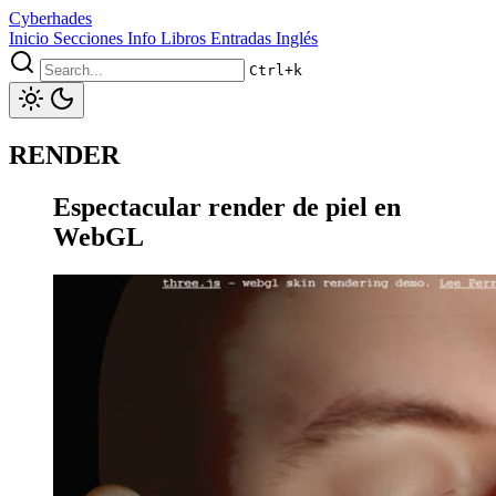
Cyberhades
Inicio
Secciones
Info
Libros
Entradas Inglés
Ctrl+k
RENDER
Espectacular render de piel en
WebGL