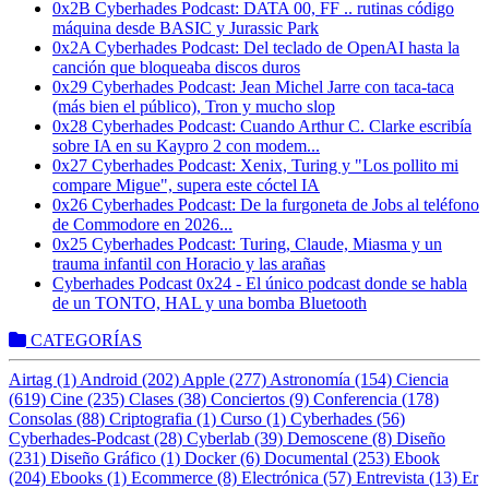
0x2B Cyberhades Podcast: DATA 00, FF .. rutinas código
máquina desde BASIC y Jurassic Park
0x2A Cyberhades Podcast: Del teclado de OpenAI hasta la
canción que bloqueaba discos duros
0x29 Cyberhades Podcast: Jean Michel Jarre con taca-taca
(más bien el público), Tron y mucho slop
0x28 Cyberhades Podcast: Cuando Arthur C. Clarke escribía
sobre IA en su Kaypro 2 con modem...
0x27 Cyberhades Podcast: Xenix, Turing y "Los pollito mi
compare Migue", supera este cóctel IA
0x26 Cyberhades Podcast: De la furgoneta de Jobs al teléfono
de Commodore en 2026...
0x25 Cyberhades Podcast: Turing, Claude, Miasma y un
trauma infantil con Horacio y las arañas
Cyberhades Podcast 0x24 - El único podcast donde se habla
de un TONTO, HAL y una bomba Bluetooth
CATEGORÍAS
Airtag (1)
Android (202)
Apple (277)
Astronomía (154)
Ciencia
(619)
Cine (235)
Clases (38)
Conciertos (9)
Conferencia (178)
Consolas (88)
Criptografia (1)
Curso (1)
Cyberhades (56)
Cyberhades-Podcast (28)
Cyberlab (39)
Demoscene (8)
Diseño
(231)
Diseño Gráfico (1)
Docker (6)
Documental (253)
Ebook
(204)
Ebooks (1)
Ecommerce (8)
Electrónica (57)
Entrevista (13)
Er