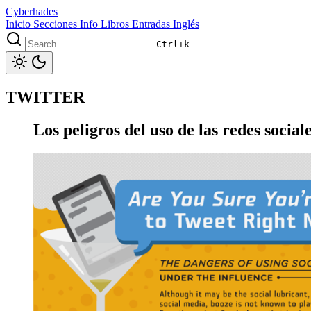
Cyberhades
Inicio
Secciones
Info
Libros
Entradas Inglés
Ctrl+k
TWITTER
Los peligros del uso de las redes sociale